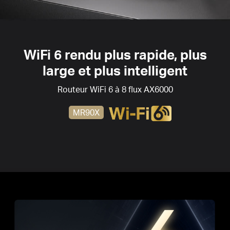
SMART
CONNECT
- Choisit intelligemment la
meilleure bande disponible pour chaque appareil
WiFi 6
rendu plus rapide, plus
large et plus intelligent
Routeur
WiFi 6
à 8 flux AX6000
MR90X