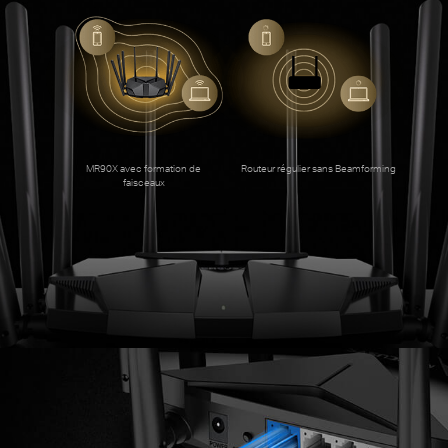
an
MR90X avec formation de
Routeur régulier sans Beamforming
à
faisceaux