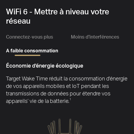
1,
6
MH
d
plu
WiFi 6 - Mettre à niveau votre
f
réseau
Connectez-vous plus
Moins d'interférences
A faible consommation
G
Économie d'énergie écologique
Target Wake Time réduit la consommation d'énergie
Gbit
de vos appareils mobiles et IoT pendant les
transmissions de données pour étendre vos
appareils’ vie de la batterie.
1