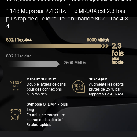
WiF
Q
Sé
Plu
Ca
C
A
2
1148 Mbps sur 2,4 GHz.
Le MR90X est 2,3 fois
plus rapide que le routeur bi-bande 802.11ac 4 ×
4.
802.11ax 4×4
6000 Mbit/s
C
2,3
fois
va
802.11ac 4×4
plus
W
rapide
2600 Mbit/s
rap
16
4
M
Canaux 160 MHz
1024-QAM
Double largeur de canal
Augmente les débits
pour des connexions
brutes de 25 % par
plus rapides.
rapport au 256-QAM.
Symbole OFDM 4 × plus
long
Fournit une couverture
accrue et des débits 11
% plus rapides.