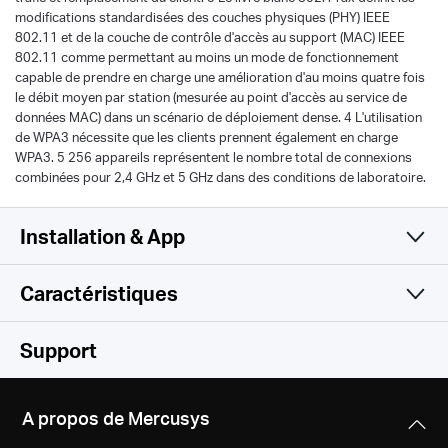
modifications standardisées des couches physiques (PHY) IEEE
802.11 et de la couche de contrôle d'accès au support (MAC) IEEE
802.11 comme permettant au moins un mode de fonctionnement
capable de prendre en charge une amélioration d'au moins quatre fois
le débit moyen par station (mesurée au point d'accès au service de
données MAC) dans un scénario de déploiement dense. 4 L'utilisation
de WPA3 nécessite que les clients prennent également en charge
WPA3. 5 256 appareils représentent le nombre total de connexions
combinées pour 2,4 GHz et 5 GHz dans des conditions de laboratoire.
Installation & App
Caractéristiques
Simple et fonctionnel
WiFi
Support
Logiciel
Normes WiFi
A propos de Mercusys
Compatible with 802.11ax/ac/a/b/g/n Wi-Fi standards
Matériel
Type WAN