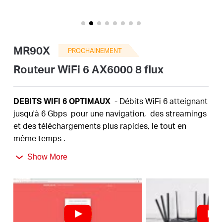
Où
acheter
MR90X
PROCHAINEMENT
Routeur WiFi 6 AX6000 8 flux
Morocco
DEBITS
WIFI 6 OPTIMAUX
- Débits WiFi 6
atteignant
jusqu'à
6
Gbps
pour une navigation,
des streamings
/
et des téléchargements plus rapides, le tout en
même temps
.
PORT MULTI-GIGA
2,5
Gbit/s
- Franchissez le goulot
Français
Show More
d'étranglement 1G et conduisez vos appareils à des
performances optimales.
PLUS
D'APPAREILS, PLUS DE PLAISIR
- Prend en
charge
4×4 MU-MIMO
et OFDMA pour réduire la
congestion et quadrupler le débit moyen.