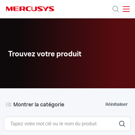
Click
to
skip
MERCUSYS
MERCUSYS
the
Produits
navigation
bar
Support
Trouvez votre produit
A
propos
de
Montrer la catégorie
Réinitialiser
Mercusys