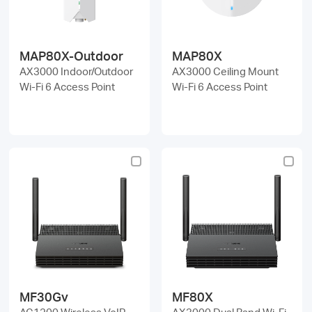
MAP80X-Outdoor
MAP80X
AX3000 Indoor/Outdoor
AX3000 Ceiling Mount
Wi-Fi 6 Access Point
Wi-Fi 6 Access Point
MF30Gv
MF80X
AC1200 Wireless VoIP
AX3000 Dual Band Wi-Fi