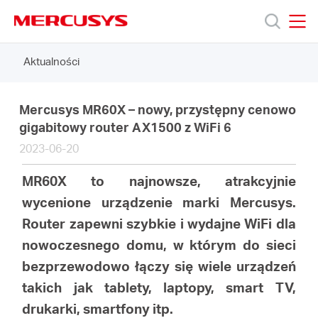
Click
to
skip
MERCUSYS
MERCUSYS
the
Aktualności
Produkty
navigation
bar
Wsparcie
Mercusys MR60X – nowy, przystępny cenowo
gigabitowy router AX1500 z WiFi 6
2023-06-20
O
MR60X to najnowsze, atrakcyjnie
nas
wycenione urządzenie marki Mercusys.
Router zapewni szybkie i wydajne WiFi dla
nowoczesnego domu, w którym do sieci
bezprzewodowo łączy się wiele urządzeń
Polska
takich jak tablety, laptopy, smart TV,
drukarki, smartfony itp.