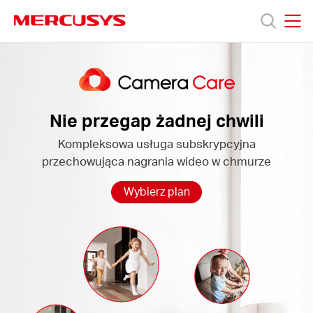
Click
to
skip
MERCUSYS
MERCUSYS
the
Camera
Produkty
navigation
Care
bar
Wsparcie
Nie przegap żadnej chwili
Kompleksowa usługa subskrypcyjna
O
przechowująca nagrania wideo w chmurze
nas
Wybierz plan
Polska