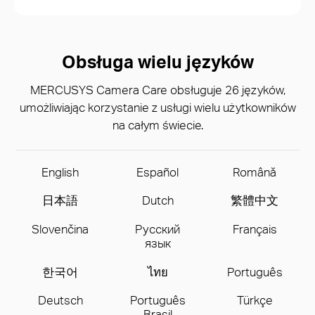
Obsługa wielu języków
MERCUSYS Camera Care obsługuje 26 języków,
umożliwiając korzystanie z usługi wielu użytkowników
na całym świecie.
English
Español
Română
日本語
Dutch
繁體中文
Slovenčina
Русский
Français
язык
한국어
ไทย
Português
Deutsch
Português
Türkçe
Brasil