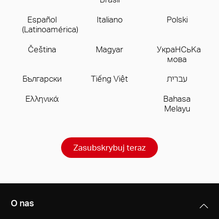
Español
Italiano
Polski
(Latinoamérica)
Čeština
Magyar
УкpaHCьKa
мoва
Бългаpски
Tiếng Việt
עברית
Ελληνικά
Bahasa
Melayu
Zasubskrybuj teraz
O nas