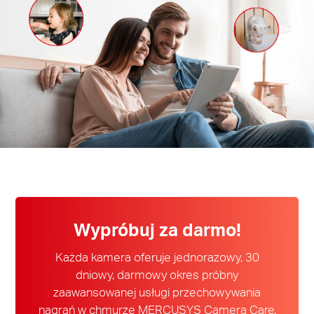
/
Polski
Wypróbuj za darmo!
Każda kamera oferuje jednorazowy, 30
dniowy, darmowy okres próbny
zaawansowanej usługi przechowywania
nagrań w chmurze MERCUSYS Camera Care.