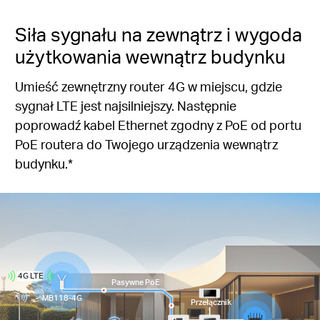
Siła sygnału na zewnątrz i wygoda
użytkowania wewnątrz budynku
Umieść zewnętrzny router 4G w miejscu, gdzie
sygnał LTE jest najsilniejszy. Następnie
poprowadź kabel Ethernet zgodny z PoE od portu
PoE routera do Twojego urządzenia wewnątrz
budynku.*
4G LTE
Pasywne PoE
MB118-4G
Przełącznik