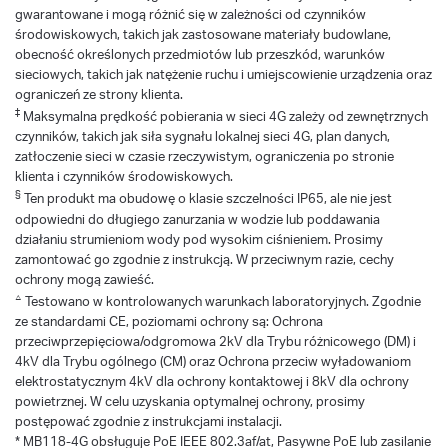
gwarantowane i mogą różnić się w zależności od czynników
środowiskowych, takich jak zastosowane materiały budowlane,
obecność określonych przedmiotów lub przeszkód, warunków
sieciowych, takich jak natężenie ruchu i umiejscowienie urządzenia oraz
ograniczeń ze strony klienta.
‡
Maksymalna prędkość pobierania w sieci 4G zależy od zewnętrznych
czynników, takich jak siła sygnału lokalnej sieci 4G, plan danych,
zatłoczenie sieci w czasie rzeczywistym, ograniczenia po stronie
klienta i czynników środowiskowych.
§
Ten produkt ma obudowę o klasie szczelności IP65, ale nie jest
odpowiedni do długiego zanurzania w wodzie lub poddawania
działaniu strumieniom wody pod wysokim ciśnieniem. Prosimy
zamontować go zgodnie z instrukcją. W przeciwnym razie, cechy
ochrony mogą zawieść.
△
Testowano w kontrolowanych warunkach laboratoryjnych. Zgodnie
ze standardami CE, poziomami ochrony są: Ochrona
przeciwprzepięciowa/odgromowa 2kV dla Trybu różnicowego (DM) i
4kV dla Trybu ogólnego (CM) oraz Ochrona przeciw wyładowaniom
elektrostatycznym 4kV dla ochrony kontaktowej i 8kV dla ochrony
powietrznej. W celu uzyskania optymalnej ochrony, prosimy
postępować zgodnie z instrukcjami instalacji.
* MB118-4G obsługuje PoE IEEE 802.3af/at, Pasywne PoE lub zasilanie