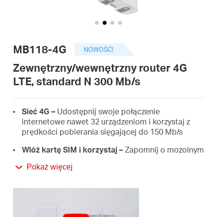
/
Polski
MB118-4G
NOWOŚĆ!
Zewnętrzny/wewnętrzny router 4G
LTE, standard N 300 Mb/s
Sieć 4G –
Udostępnij swoje połączenie
internetowe nawet 32 urządzeniom i korzystaj z
prędkości pobierania sięgającej do 150 Mb/s
Wlóż kartę SIM i korzystaj –
Zapomnij o mozolnym
procesie instalacji. Zgodność z kartami SIM
Pokaż więcej
została potwierdzona wieloletnimi próbami
terenowymi**
Sieć Wi-Fi –
Szybkie połączenia bezprzewodowe o
prędkości do 300 Mb/s