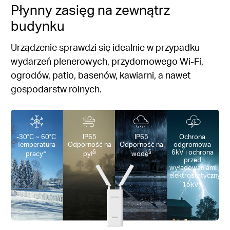
Płynny zasięg na zewnątrz
budynku
Urządzenie sprawdzi się idealnie w przypadku
wydarzeń plenerowych, przydomowego Wi-Fi,
ogrodów, patio, basenów, kawiarni, a nawet
gospodarstw rolnych.
-30°C ~ 60°C
IP65
IP65
Ochrona
Temperatura
Odporność na
Odporność na
odgromowa
△
§
§
6kV i ochrona
pracy
pył
wodę
przed
wyładowaniami
elektrostatycznymi
△
15kV