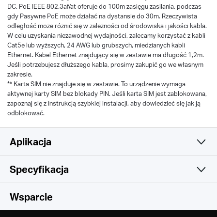
DC. PoE IEEE 802.3af/at oferuje do 100m zasięgu zasilania, podczas
gdy Pasywne PoE może działać na dystansie do 30m. Rzeczywista
odległość może różnić się w zależności od środowiska i jakości kabla.
W celu uzyskania niezawodnej wydajności, zalecamy korzystać z kabli
Cat5e lub wyższych, 24 AWG lub grubszych, miedzianych kabli
Ethernet. Kabel Ethernet znajdujący się w zestawie ma długość 1,2m.
Jeśli potrzebujesz dłuższego kabla, prosimy zakupić go we własnym
zakresie.
** Karta SIM nie znajduje się w zestawie. To urządzenie wymaga
aktywnej karty SIM bez blokady PIN. Jeśli karta SIM jest zablokowana,
zapoznaj się z Instrukcją szybkiej instalacji, aby dowiedzieć się jak ją
odblokować.
Aplikacja
Specyfikacja
Prosta i funkcjonalna
Sieć bezprzewodowa
Wsparcie
Oprogramowanie