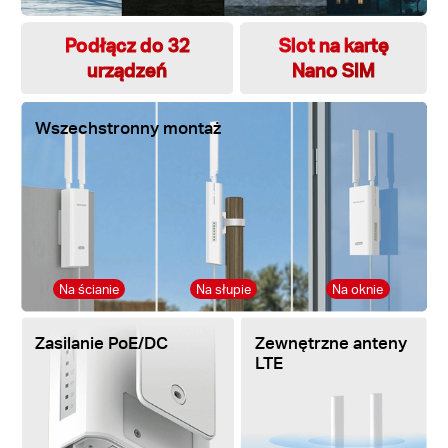
Podłącz do 32
Slot na kartę
urządzeń
Nano SIM
Wszechstronny montaż
Na ścianie
Na słupie
Na oknie
Zasilanie PoE/DC
Zewnętrzne anteny
LTE