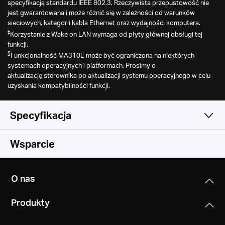
specyfikacją standardu IEEE 802.3. Rzeczywista przepustowość nie
jest gwarantowana i może różnić się w zależności od warunków
sieciowych, kategorii kabla Ethernet oraz wydajności komputera.
‡
Korzystanie z Wake on LAN wymaga od płyty głównej obsługi tej
funkcji.
§
Funkcjonalność MA310E może być ograniczona na niektórych
systemach operacyjnych i platformach. Prosimy o
aktualizację sterownika po aktualizacji systemu operacyjnego w celu
uzyskania kompatybilności funkcji.
Specyfikacja
Cechy sprzętowe
Wsparcie
Inne
Wymiary (S x G x W)
O nas
78,4 × 120,8 × 21,5 mm
Certyfikaty
(3,1 × 4,8 × 0,8 cali)
Produkty
CE, RoHS
Interfejsy