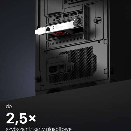
do
2,5×
szybsza niż karty gigabitowe