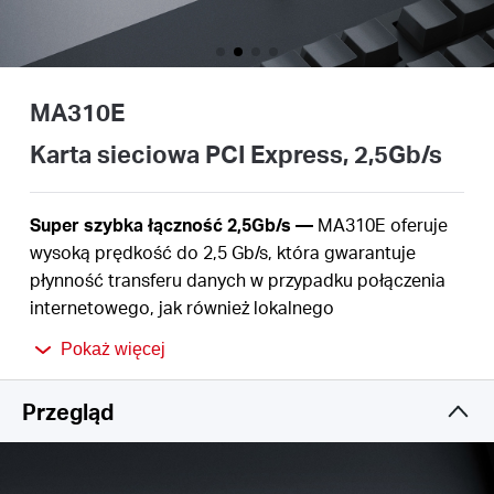
/
Polski
MA310E
Karta sieciowa PCI Express, 2,5Gb/s
Super szybka łączność 2,5Gb/s —
MA310E oferuje
wysoką prędkość do 2,5 Gb/s, która gwarantuje
płynność transferu danych w przypadku połączenia
internetowego, jak również lokalnego
Obsługa wielu szybkości —
Karta automatycznie
Pokaż więcej
negocjuje prędkość swojego połączenia sieciowego
Udostępnianie plików w ciągu sekund —
Prędkość
Przegląd
2,5Gb/s umożliwia płynną i szybką transmisję danych
z serwerem NAS
Wake-on-LAN —
Włączaj/wyłączaj swój komputer