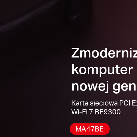
Zmoderniz
komputer 
nowej gen
Karta sieciowa PCI E
Wi-Fi 7 BE9300
MA47BE