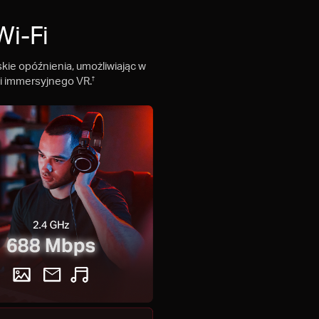
Wi-Fi
kie opóźnienia, umożliwiając w
 i immersyjnego VR.
†