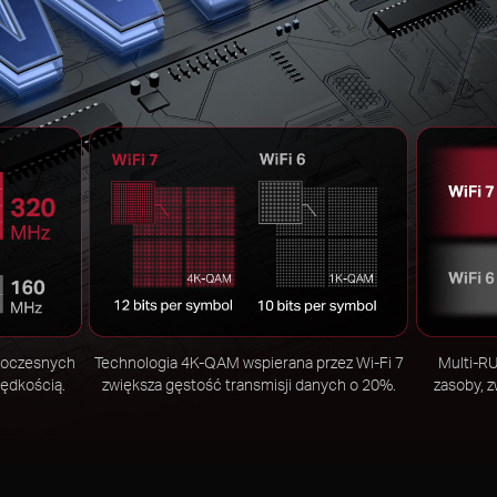
dnoczesnych
Technologia 4K-QAM wspierana przez Wi-Fi 7
Multi-RU
rędkością.
zwiększa gęstość transmisji danych o 20%.
zasoby, z