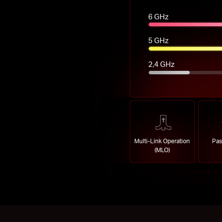
6 GHz
5 GHz
2,4 GHz
Multi-Link Operation
Pas
(MLO)