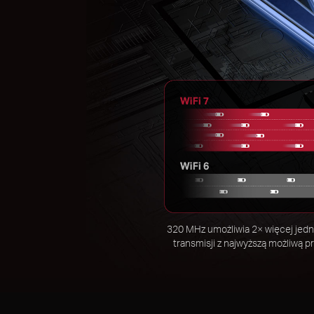
320 MHz umożliwia 2× więcej je
transmisji z najwyższą możliwą p