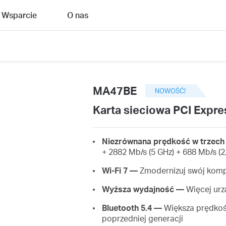
Wsparcie
O nas
MA47BE
NOWOŚĆ!
Karta sieciowa PCI Expres
Niezrównana prędkość w trzec
+ 2882 Mb/s (5 GHz) + 688 Mb/s (2
Wi-Fi 7 —
Zmodernizuj swój kompu
Wyższa wydajność —
Więcej urzą
Bluetooth 5.4 —
Większa prędkoś
poprzedniej generacji