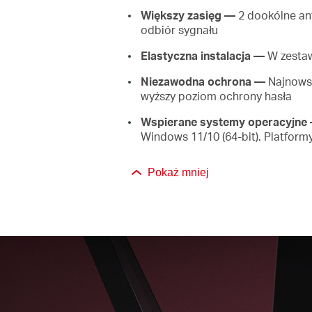
Większy zasięg —
2 dookólne ant
odbiór sygnału
Elastyczna instalacja —
W zestawi
Niezawodna ochrona —
Najnowsz
wyższy poziom ochrony hasła
Wspierane systemy operacyjne
Windows 11/10 (64-bit). Platfor
Pokaż mniej