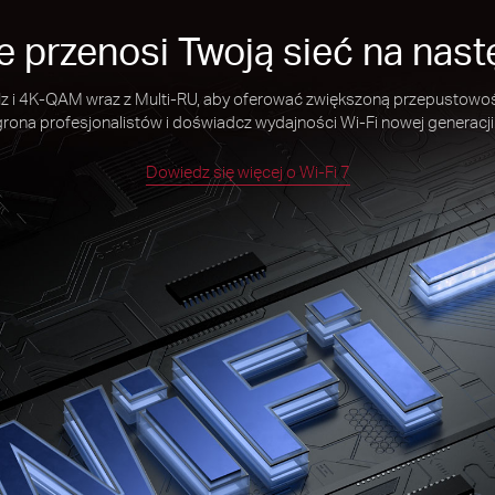
re przenosi Twoją sieć na na
Hz i 4K-QAM wraz z Multi-RU, aby oferować zwiększoną przepustowość
grona profesjonalistów i doświadcz wydajności Wi-Fi nowej generacji
Dowiedz się więcej o Wi-Fi 7