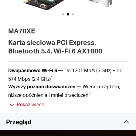
/
Polski
MA70XE
Karta sieciowa PCI Express,
Bluetooth 5.4, Wi-Fi 6 AX1800
Dwupasmowe Wi-Fi 6 —
Do 1201 Mb/s (5 GHz) + do
1
574 Mbps (2,4 GHz)
Wyższy poziom doświadczeń —
Więcej urządzeń,
2
niższe opóźnienia i mniej przeciążeń
Duży zasięg —
2 anteny o wysokiej wydajności
Pokaż więcej
Zwiększone bezpieczeństwo —
Najnowsze
ulepszenia standardu WPA3 zapewniają jeszcze
Przegląd
większy poziom bezpieczeństwa i bardziej
4
kompleksową ochronę danych