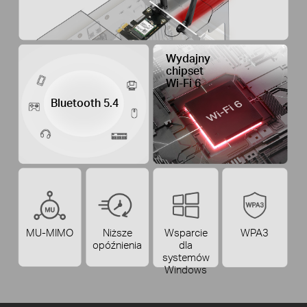
Wydajny
chipset
Wi-Fi 6
Bluetooth 5.4
MU-MIMO
Niższe
Wsparcie
WPA3
opóźnienia
dla
systemów
Windows