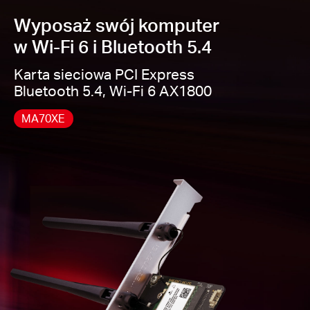
Bluetooth 5.4 —
Najnowsza technologia, która
Wyposaż swój komputer
5
umożliwia uzyskanie większej prędkości i zasięgu
w Wi-Fi 6 i Bluetooth 5.4
Wsteczna kompatybilność —
Pełna zgodność ze
standardami 802.11ax/ac/a/b/g/n
Karta sieciowa PCI Express
Kompatybilne systemy operacyjne —
Windows 10,
Bluetooth 5.4, Wi-Fi 6 AX1800
11 (64 bit)
MA70XE
Uwaga:
Karta MA70XE nie jest kompatybilna z
niskoprofilowym śledziem, ponieważ ma
zintegrowane anteny.