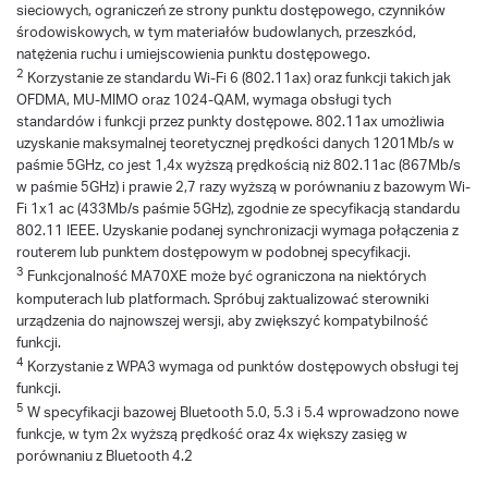
sieciowych, ograniczeń ze strony punktu dostępowego, czynników
środowiskowych, w tym materiałów budowlanych, przeszkód,
natężenia ruchu i umiejscowienia punktu dostępowego.
2
Korzystanie ze standardu Wi-Fi 6 (802.11ax) oraz funkcji takich jak
OFDMA, MU-MIMO oraz 1024-QAM, wymaga obsługi tych
standardów i funkcji przez punkty dostępowe. 802.11ax umożliwia
uzyskanie maksymalnej teoretycznej prędkości danych 1201Mb/s w
paśmie 5GHz, co jest 1,4x wyższą prędkością niż 802.11ac (867Mb/s
w paśmie 5GHz) i prawie 2,7 razy wyższą w porównaniu z bazowym Wi-
Fi 1x1 ac (433Mb/s paśmie 5GHz), zgodnie ze specyfikacją standardu
802.11 IEEE. Uzyskanie podanej synchronizacji wymaga połączenia z
routerem lub punktem dostępowym w podobnej specyfikacji.
3
Funkcjonalność MA70XE może być ograniczona na niektórych
komputerach lub platformach. Spróbuj zaktualizować sterowniki
urządzenia do najnowszej wersji, aby zwiększyć kompatybilność
funkcji.
4
Korzystanie z WPA3 wymaga od punktów dostępowych obsługi tej
funkcji.
5
W specyfikacji bazowej Bluetooth 5.0, 5.3 i 5.4 wprowadzono nowe
funkcje, w tym 2x wyższą prędkość oraz 4x większy zasięg w
porównaniu z Bluetooth 4.2