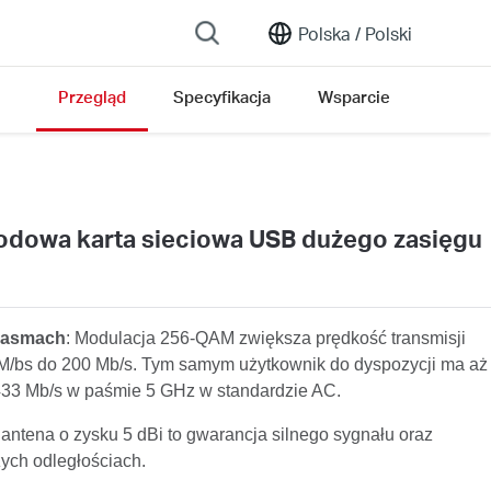
Polska /
Polski
Przegląd
Specyfikacja
Wsparcie
owa karta sieciowa USB dużego zasięgu
 pasmach
: Modulacja 256-QAM zwiększa prędkość transmisji
M/bs do 200 Mb/s. Tym samym użytkownik do dyspozycji ma aż
433 Mb/s w paśmie 5 GHz w standardzie AC.
antena o zysku 5 dBi to gwarancja silnego sygnału oraz
żych odległościach.