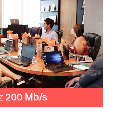
z
200 Mb/s