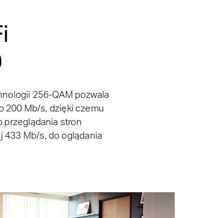
i
0
chnologii 256-QAM pozwala
o 200 Mb/s, dzięki czemu
o przeglądania stron
j 433 Mb/s, do oglądania