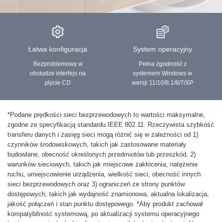
Łatwa konfiguracja
System operacyjny
Bezproblemowy w
Pełna zgodność z
obsłudze interfejs na
systemem Windows w
płycie CD
wersji 11/10/8.1/8/7/XP
*
Podane prędkości sieci bezprzewodowych to wartości maksymalne,
zgodne ze specyfikacją standardu IEEE 802.11. Rzeczywista szybkość
transferu danych i zasięg sieci mogą różnić się w zależności od 1)
czynników środowiskowych, takich jak zastosowane materiały
budowlane, obecność określonych przedmiotów lub przeszkód, 2)
warunków sieciowych, takich jak miejscowe zakłócenia, natężenie
ruchu, umiejscowienie urządzenia, wielkość sieci, obecność innych
sieci bezprzewodowych oraz 3) ograniczeń ze strony punktów
dostępowych, takich jak wydajność znamionowa, aktualna lokalizacja,
jakość połączeń i stan punktu dostępowego.
*
Aby produkt zachował
kompatybilność systemową, po aktualizacji systemu operacyjnego