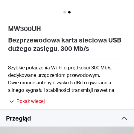
/
Polski
MW300UH
Bezprzewodowa karta sieciowa USB
dużego zasięgu, 300 Mb/s
Szybkie połączenia Wi-Fi o prędkości 300 Mb/s —
dedykowane urządzeniom przewodowym.
Dwie mocne anteny o zysku 5 dBi to gwarancja
silnego sygnału i stabilności transmisji nawet na
dużych odległościach.
Pokaż więcej
Technologia 2×2 MIMO zapewnia łatwy dostęp do
szybkich połączeń bezprzewodowych.
Przegląd
Obsługa Windows 11/10/8.1/8/7/XP (32/64-bitowy).