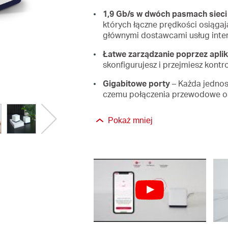
1,9 Gb/s w dwóch pasmach sieci 
których łączne prędkości osiągaj
głównymi dostawcami usług int
Łatwe zarządzanie poprzez apli
skonfigurujesz i przejmiesz kontro
Gigabitowe porty
– Każda jednos
czemu połączenia przewodowe os
Pokaż mniej