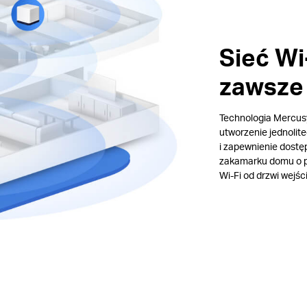
Sieć Wi
zawsze 
Technologia Mercus
utworzenie jednolit
i zapewnienie dostę
zakamarku domu o po
Wi-Fi od drzwi wejś