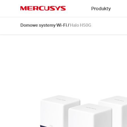
Click
Produkty
to
skip
MERCUSYS
the
Halo
Domowe systemy Wi-Fi
/
Halo H50G
navigation
H50G
bar
[V1]
3-
pack
|
Domowy
system
Wi-
Fi
Mesh,
AC1900