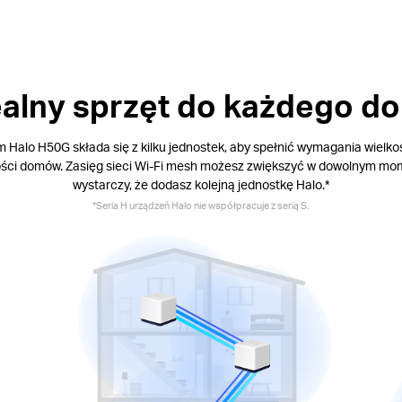
ealny sprzęt do każdego d
 Halo H50G składa się z kilku jednostek, aby spełnić wymagania wielk
ści domów. Zasięg sieci Wi-Fi mesh możesz zwiększyć w dowolnym mo
wystarczy, że dodasz kolejną jednostkę Halo.*
*Seria H urządzeń Halo nie współpracuje z serią S.