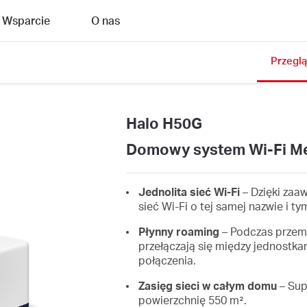
Wsparcie
O nas
Przegl
Halo H50G
Domowy system Wi-Fi M
Jednolita sieć Wi-Fi
– Dzięki zaa
sieć Wi-Fi o tej samej nazwie i t
Płynny roaming
– Podczas przemi
przełączają się między jednostka
połączenia.
Zasięg sieci w całym domu
– Sup
powierzchnię 550 m².