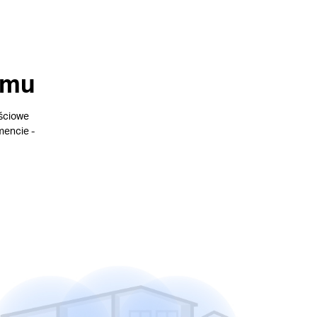
omu
ościowe
mencie -