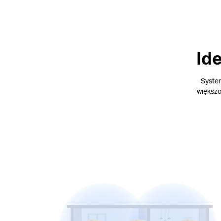
Id
System
większo