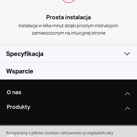
Prosta instalacja
Instalacja w kilka minut dzięki prostym instrukcjom
zamieszczonym na intuicyjnej stronie
Specyfikacja
Sieć bezprzewodowa
Wsparcie
Oprogramowanie
Standardy sieci bezprzewodowej
O nas
IEEE 802.11b/g/n
Cechy sprzętowe
Sieć WAN
Produkty
Dynamiczne IP/Statyczne IP/PPPoE/PPTP/L2TP
Częstotliwość pracy
Inne
Wymiary (S x G x W)
2,4 - 2,5 GHz
88 × 88 × 88 mm (3,5 × 3,5 × 3,5 cali)
Zarządzanie
Zawartość opakowania
Korzystamy z plików cookies i aktywności przeglądarki aby
Kontrola dostępu
2 jednostki Halo S3
Maksymalna prędkość transmisji