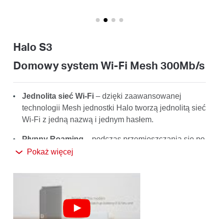
/
Polski
Halo S3
Domowy system Wi-Fi Mesh 300Mb/s
Jednolita sieć Wi-Fi
– dzięki zaawansowanej
technologii Mesh jednostki Halo tworzą jednolitą sieć
Wi-Fi z jedną nazwą i jednym hasłem.
Płynny Roaming
– podczas przemieszczania się po
domu urządzenia automatycznie przełączają się
Pokaż więcej
miedzy jednostkami Halo, aby korzystać z
najlepszego sygnału i najszybszego połączenia.
Utrawydajne Wi-Fi
– superszybka sieć
bezprzewodowa obejmuje swoim zasięgiem do
200
m², przez co doskonale sprawdzi się w domach z 2–