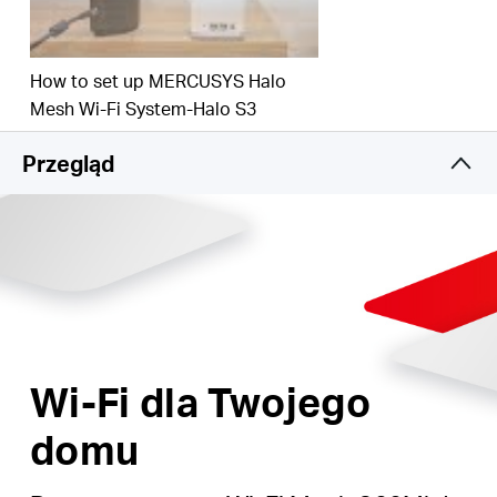
4 sypialniami.
Obsługa ponad 40 urządzeń
– możliwość
How to set up MERCUSYS Halo
korzystania z szybkiego i płynnego połączenia na
Mesh Wi-Fi System-Halo S3
wszystkich urządzeniach jednocześnie.
Przegląd
Wi-Fi dla Twojego
domu