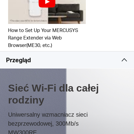
Kompaktowy rozmiar i możliwość montażu na
ścianie sprawiają, że urządzenie nie zajmuje dużo
miejsca, a zmiana jego położenia nie stanowi
żadnego problemu
How to Set Up Your MERCUSYS
Inteligentny sygnalizator pomaga znaleźć
Range Extender via Web
optymalną lokalizację dla wzmacniacza
Browser(ME30, etc.)
Przegląd
Sieć Wi-Fi dla całej
rodziny
Uniwersalny wzmacniacz sieci
bezprzewodowej, 300Mb/s
MW300RE