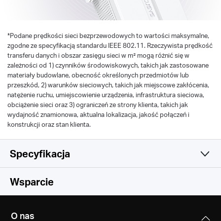
*
Podane prędkości sieci bezprzewodowych to wartości maksymalne,
zgodne ze specyfikacją standardu IEEE 802.11. Rzeczywista prędkość
transferu danych i obszar zasięgu sieci w m² mogą różnić się w
zależności od 1) czynników środowiskowych, takich jak zastosowane
materiały budowlane, obecność określonych przedmiotów lub
przeszkód, 2) warunków sieciowych, takich jak miejscowe zakłócenia,
natężenie ruchu, umiejscowienie urządzenia, infrastruktura sieciowa,
obciążenie sieci oraz 3) ograniczeń ze strony klienta, takich jak
wydajność znamionowa, aktualna lokalizacja, jakość połączeń i
konstrukcji oraz stan klienta.
Specyfikacja
Sieć bezprzewodowa
Wsparcie
Oprogramowanie
Standardy sieci bezprzewodowej
O nas
IEEE 802.11n/g/b