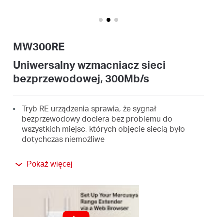
/
Polski
MW300RE
Uniwersalny wzmacniacz sieci
bezprzewodowej, 300Mb/s
Tryb RE urządzenia sprawia, że sygnał
bezprzewodowy dociera bez problemu do
wszystkich miejsc, których objęcie siecią było
dotychczas niemożliwe
Trzy zewnętrzne anteny z technologią MIMO
Pokaż więcej
dystansują urządzenie od zwykłych wzmacniaczy
sygnału
Przycisk WPS umożliwia łatwe i szybkie
rozszerzanie zasięgu sieci bezprzewodowej