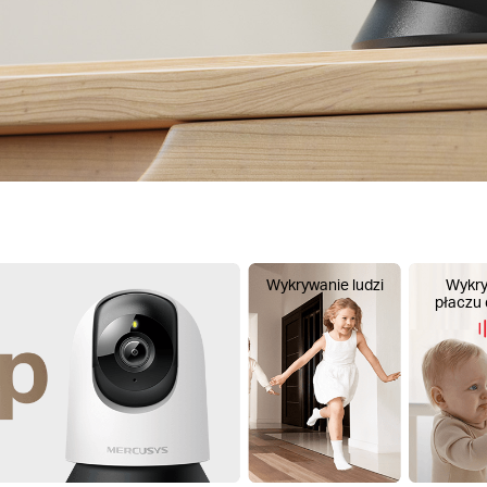
Wykrywanie ludzi
Wykry
płaczu 