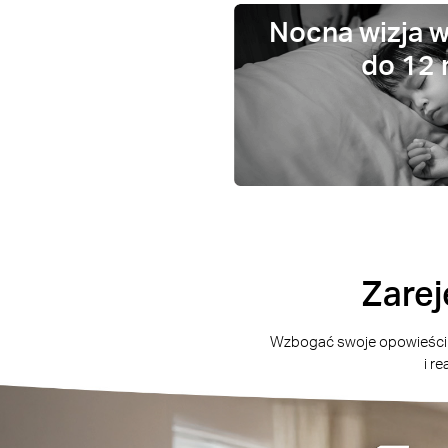
Nocna wizja 
do 12
Zarej
Wzbogać swoje opowieści o 
i r