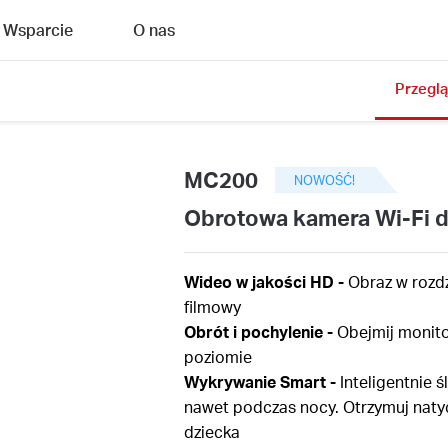
Wsparcie
O nas
Przegl
MC200
NOWOŚĆ!
Obrotowa kamera Wi-Fi 
Wideo w jakości HD -
Obraz w rozdz
filmowy
Obrót i pochylenie -
Obejmij monitor
poziomie
Wykrywanie Smart -
Inteligentnie ś
nawet podczas nocy. Otrzymuj natyc
dziecka