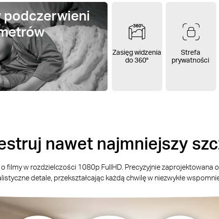
w podczerwieni
 metrów
Zasięg widzenia
Strefa
do 360°
prywatności
estruj nawet najmniejszy sz
filmy w rozdzielczości 1080p FullHD. Precyzyjnie zaprojektowana op
ealistyczne detale, przekształcając każdą chwilę w niezwykłe wspomnie