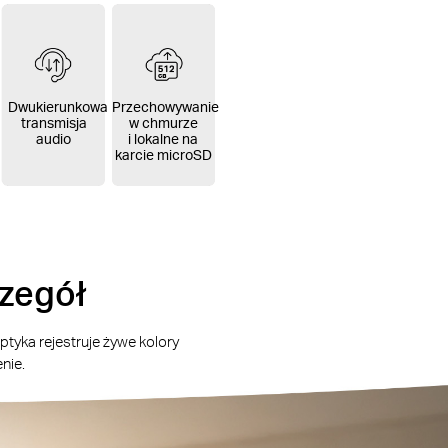
Dwukierunkowa
Przechowywanie
transmisja
w chmurze
audio
i lokalne na
karcie microSD
czegół
tyka rejestruje żywe kolory
nie.