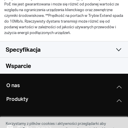
PoE nie jest gwarantowana i może się różnić od podanej wartości ze
względu na ograniczenia urządzenia klienckiego oraz zewnętrzne
czynniki środowiskowe. **Prędkość na portach w Trybie Extend spada
do 10Mb/s. Rzeczywisty dystans transmisji może różnić się od
podanej wartości w zależności od jakości używanych przewodów i
zużycia energii podłączonych urządzeń.
Specyfikacja
Oprogramowanie
Wsparcie
Cechy sprzętowe
Architektura przełączania
O nas
Store-And-Forward
Wydajność
Wymiary (S x G x W)
Produkty
440 × 180 × 44 mm
Funkcje zaawansowane
Inne
Szybkość przekazywania pakietów
(17,3 × 7,1 × 1,7 cali)
• Zgodność z urządzeniami PoE IEEE 802.3af/at
5,36 Mp/s
• Tryb Extend (do 250m zasięgu transmisji danych i
Certyfikaty
Porty PoE
Korzystamy z plików cookies i aktywności przeglądarki aby
zasilania PoE)
CE, FCC, RoHS
Polska
Zmień