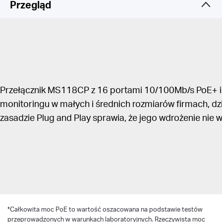
Przegląd
Tryb priorytetu dla portów 1-8 zapewnia wysoką
jakość działania wrażliwych aplikacji, takich jak
monitoring wideo
Tryb izolacji umożliwia separację ruchu jednym
kliknięciem, aby uzyskać wyższą wydajność i
bezpieczeństwo
PoE Auto Recovery automatycznie uruchamia
Przełącznik MS118CP z 16 portami 10/100Mb/s PoE+ i 2
ponownie urządzenia zasilane przez PoE, gdy
monitoringu w małych i średnich rozmiarów firmach, dz
przestaną działać lub odpowiadać, aby zapewnić
zasadzie Plug and Play sprawia, że jego wdrożenie nie
ich stabilne działanie
Łatwy w użyciu - konfiguracja nie jest wymagana
*
Całkowita moc PoE to wartość oszacowana na podstawie testów
przeprowadzonych w warunkach laboratoryjnych. Rzeczywista moc