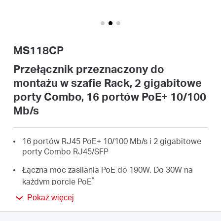
/
Polski
MS118CP
Przełącznik przeznaczony do
montażu w szafie Rack, 2 gigabitowe
porty Combo, 16 portów PoE+ 10/100
Mb/s
16 portów RJ45 PoE+ 10/100 Mb/s i 2 gigabitowe
porty Combo RJ45/SFP
Łączna moc zasilania PoE do 190W. Do 30W na
*
każdym porcie PoE
Pokaż więcej
Do 250m zasięgu transmisji danych i zasilania w
**
trybie Extend