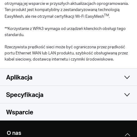
otrzymają jej wsparcie w przyszłych aktualizacjach oprogramowania.
Ten produkt jest kompatybilny z zestandaryzowaną technologią
TM
EasyMesh, ale nie otrzymał certyfikacji Wi-Fi EasyMesh
.
**Korzystanie z WPA3 wymaga od urządzeń klienckich obsługi tego
standardu.
Rzeczywista prędkość sieci może być ograniczona przez prędkość
portu Ethernet WAN lub LAN produktu, szybkość obsługiwaną przez
kabel sieciowy, dostawcę internetu i czynniki środowiskowe.
Aplikacja
Specyfikacja
Prosta i funkcjonalna
Sieć bezprzewodowa
Wsparcie
Oprogramowanie
Standardy sieci bezprzewodowej
O nas
Zgodność ze standardami Wi-Fi 802.11be/ax/ac/a/b/g/n