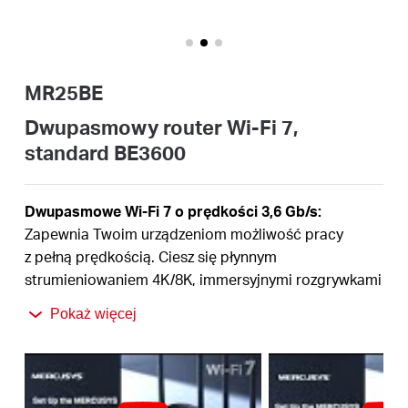
/
Polski
MR25BE
Dwupasmowy router Wi-Fi 7,
standard BE3600
Dwupasmowe Wi-Fi 7 o prędkości 3,6 Gb/s:
Zapewnia Twoim urządzeniom możliwość pracy
z pełną prędkością. Ciesz się płynnym
strumieniowaniem 4K/8K, immersyjnymi rozgrywkami
AR/VR, a także błyskawicznym pobieraniem plików
†
Pokaż więcej
Najnowsze Wi-Fi 7:
Szerokość kanału 160 MHz, 4K-
QAM, MLO i inne funkcje oferowane przez Wi‑Fi 7
zapewnią Twojej sieci oszałamiającą wydajność‡
Multi-Link Operation (MLO):
Zwiększa