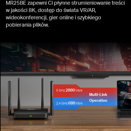
MR25BE zapewni Ci płynne strumieniowanie treści
w jakości 8K, dostęp do świata VR/AR,
wideokonferencji, gier online i szybkiego
pobierania plików.
2880
5 GHz
Mb/s
Multi-Link
Operation
688
2,4 GHz
Mb/s