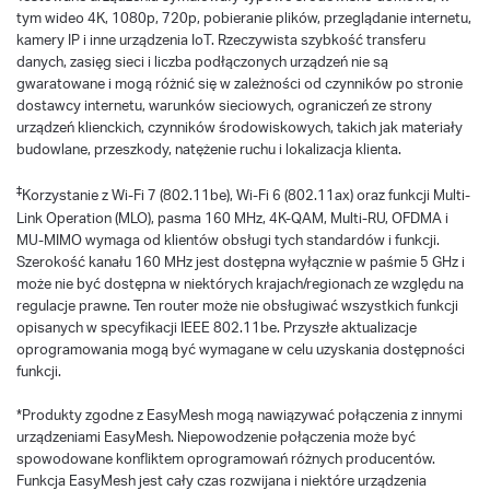
tym wideo 4K, 1080p, 720p, pobieranie plików, przeglądanie internetu,
kamery IP i inne urządzenia IoT. Rzeczywista szybkość transferu
danych, zasięg sieci i liczba podłączonych urządzeń nie są
gwaratowane i mogą różnić się w zależności od czynników po stronie
dostawcy internetu, warunków sieciowych, ograniczeń ze strony
urządzeń klienckich, czynników środowiskowych, takich jak materiały
budowlane, przeszkody, natężenie ruchu i lokalizacja klienta.
‡
Korzystanie z Wi-Fi 7 (802.11be), Wi-Fi 6 (802.11ax) oraz funkcji Multi-
Link Operation (MLO), pasma 160 MHz, 4K-QAM, Multi-RU, OFDMA i
MU-MIMO wymaga od klientów obsługi tych standardów i funkcji.
Szerokość kanału 160 MHz jest dostępna wyłącznie w paśmie 5 GHz i
może nie być dostępna w niektórych krajach/regionach ze względu na
regulacje prawne. Ten router może nie obsługiwać wszystkich funkcji
opisanych w specyfikacji IEEE 802.11be. Przyszłe aktualizacje
oprogramowania mogą być wymagane w celu uzyskania dostępności
funkcji.
*Produkty zgodne z EasyMesh mogą nawiązywać połączenia z innymi
urządzeniami EasyMesh. Niepowodzenie połączenia może być
spowodowane konfliktem oprogramowań różnych producentów.
Funkcja EasyMesh jest cały czas rozwijana i niektóre urządzenia