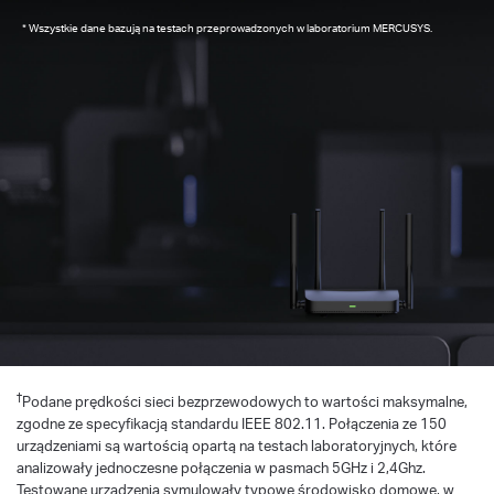
Wszystkie dane bazują na testach przeprowadzonych w laboratorium MERCUSYS.
*
†
Podane prędkości sieci bezprzewodowych to wartości maksymalne,
zgodne ze specyfikacją standardu IEEE 802.11. Połączenia ze 150
urządzeniami są wartością opartą na testach laboratoryjnych, które
analizowały jednoczesne połączenia w pasmach 5GHz i 2,4Ghz.
Testowane urządzenia symulowały typowe środowisko domowe, w