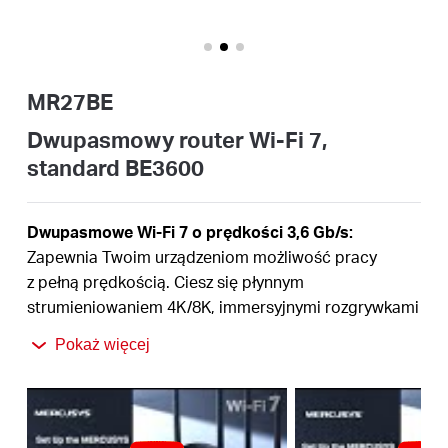
/
Polski
MR27BE
Dwupasmowy router Wi-Fi 7,
standard BE3600
Dwupasmowe Wi-Fi 7 o prędkości 3,6 Gb/s:
Zapewnia Twoim urządzeniom możliwość pracy
z pełną prędkością. Ciesz się płynnym
strumieniowaniem 4K/8K, immersyjnymi rozgrywkami
†
AR/VR, a także błyskawicznym pobieraniem plików
Pokaż więcej
Najnowsze Wi-Fi 7:
Szerokość kanału 160 MHz, 4K-
QAM, MLO i inne funkcje oferowane przez Wi‑Fi 7
‡
zapewnią Twojej sieci oszałamiającą wydajność
Multi-Link Operation (MLO):
Zwiększa