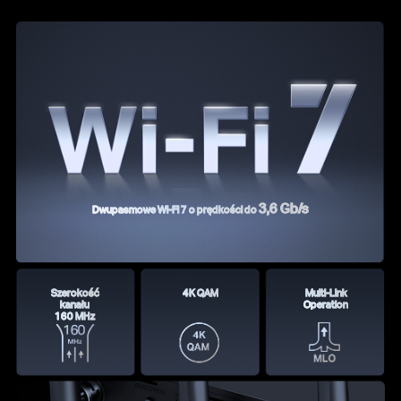
3,6 Gb/s
Dwupasmowe Wi-Fi 7 o prędkości do
Szerokość
4K QAM
Multi-Link
kanału
Operation
160 MHz