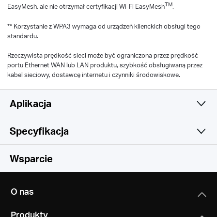
TM
EasyMesh, ale nie otrzymał certyfikacji Wi-Fi EasyMesh
.
** Korzystanie z WPA3 wymaga od urządzeń klienckich obsługi tego
standardu.
Rzeczywista prędkość sieci może być ograniczona przez prędkość
portu Ethernet WAN lub LAN produktu, szybkość obsługiwaną przez
kabel sieciowy, dostawcę internetu i czynniki środowiskowe.
Aplikacja
Specyfikacja
Prosta i funkcjonalna
Sieć bezprzewodowa
Wsparcie
Oprogramowanie
Standardy sieci bezprzewodowej
O nas
802.11be/ax/ac/a/b/g/n
Cechy sprzętowe
Sieć WAN
Produkty
Dynamiczne IP