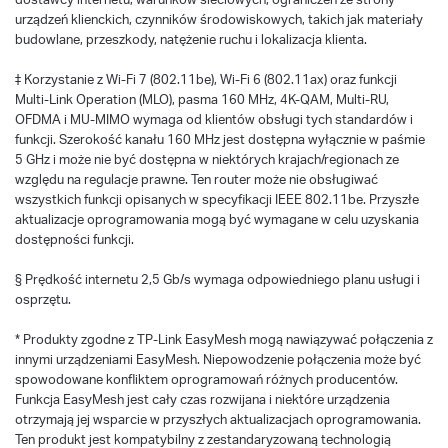
urządzeń klienckich, czynników środowiskowych, takich jak materiały
budowlane, przeszkody, natężenie ruchu i lokalizacja klienta.
‡ Korzystanie z Wi-Fi 7 (802.11be), Wi-Fi 6 (802.11ax) oraz funkcji
Multi-Link Operation (MLO), pasma 160 MHz, 4K-QAM, Multi-RU,
OFDMA i MU-MIMO wymaga od klientów obsługi tych standardów i
funkcji. Szerokość kanału 160 MHz jest dostępna wyłącznie w paśmie
5 GHz i może nie być dostępna w niektórych krajach/regionach ze
względu na regulacje prawne. Ten router może nie obsługiwać
wszystkich funkcji opisanych w specyfikacji IEEE 802.11be. Przyszłe
aktualizacje oprogramowania mogą być wymagane w celu uzyskania
dostępności funkcji.
§ Prędkość internetu 2,5 Gb/s wymaga odpowiedniego planu usługi i
osprzętu.
* Produkty zgodne z TP-Link EasyMesh mogą nawiązywać połączenia z
innymi urządzeniami EasyMesh. Niepowodzenie połączenia może być
spowodowane konfliktem oprogramowań różnych producentów.
Funkcja EasyMesh jest cały czas rozwijana i niektóre urządzenia
otrzymają jej wsparcie w przyszłych aktualizacjach oprogramowania.
Ten produkt jest kompatybilny z zestandaryzowaną technologią