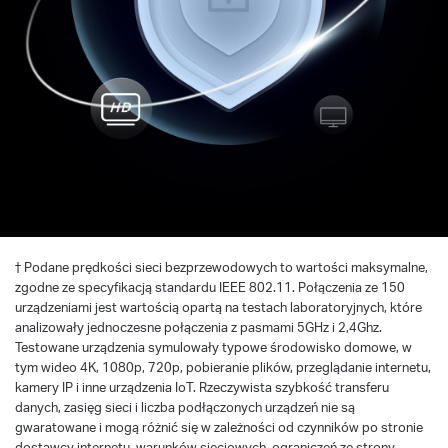
†
Podane prędkości sieci bezprzewodowych to wartości maksymalne,
zgodne ze specyfikacją standardu IEEE 802.11. Połączenia ze 150
urządzeniami jest wartością opartą na testach laboratoryjnych, które
analizowały jednoczesne połączenia z pasmami 5GHz i 2,4Ghz.
Testowane urządzenia symulowały typowe środowisko domowe, w
tym wideo 4K, 1080p, 720p, pobieranie plików, przeglądanie internetu,
kamery IP i inne urządzenia IoT. Rzeczywista szybkość transferu
danych, zasięg sieci i liczba podłączonych urządzeń nie są
gwaratowane i mogą różnić się w zależności od czynników po stronie
dostawcy internetu, warunków sieciowych, ograniczeń ze strony