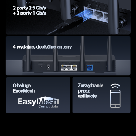
2 porty 2,5 Gb/s
+ 2 porty 1 Gb/s
4 wydajne, dookólne anteny
Obsługa
Zarządzanie
EasyMesh
przez
aplikację