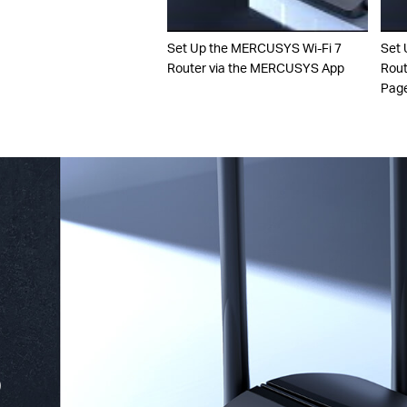
Set Up the MERCUSYS Wi-Fi 7
Set 
Router via the MERCUSYS App
Rout
Pag
o