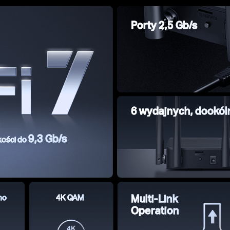
Porty 2,5 Gb/s
6 wydajnych, dookól
9,3 Gb/s
kości do
mo
4K QAM
Multi-Link
Operation