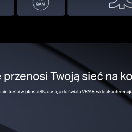
re przenosi Twoją sieć na k
 treści w jakości 8K, dostęp do świata VR/AR, wideokonferencji, g