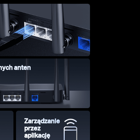
nych anten
Zarządzanie
przez
aplikację