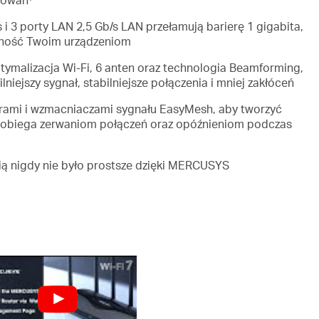
 i 3 porty LAN 2,5 Gb/s LAN przełamują barierę 1 gigabita,
ność Twoim urządzeniom
ymalizacja Wi-Fi, 6 anten oraz technologia Beamforming,
niejszy sygnał, stabilniejsze połączenia i mniej zakłóceń
rami i wzmacniaczami sygnału EasyMesh, aby tworzyć
apobiega zerwaniom połączeń oraz opóźnieniom podczas
ią nigdy nie było prostsze dzięki MERCUSYS