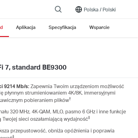
Polska /
Polski
ąd
Aplikacja
Specyfikacja
Wsparcie
i 7, standard BE9300
i 9214 Mb/s:
Zapewnia Twoim urządzeniom możliwość
 się płynnym strumieniowaniem 4K/8K, immersyjnymi
†
skawicznym pobieraniem plików
nału 320 MHz, 4K-QAM, MLO, pasmo 6 GHz i inne funkcje
‡
ą Twojej sieci oszałamiającą wydajność
sza przepustowość, obniża opóźnienia i poprawia
‡
sowań