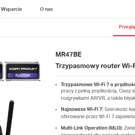
Wsparcie
O nas
Przegl
MR47BE
Trzypasmowy router Wi-F
Trzypasmowe Wi-Fi 7 o prędkośc
pracy z pełną prędkością. Ciesz
rozgrywkami AR/VR, a także bły
Najnowsze Wi-Fi 7:
Szerokość ka
oferowane przez Wi-Fi 7 zapewni
Multi-Link Operation (MLO):
Zwięk
niezawodność dla nowych zasto