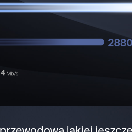
288
74
Mb/s
przewodowa jakiej jeszcze