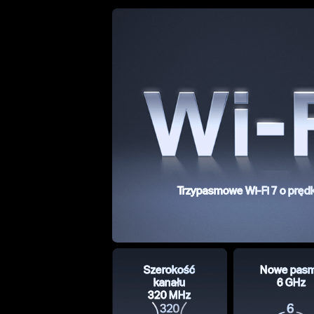
Trzypasmowe Wi-Fi 7 o pręd
Szerokość
Nowe pas
kanału
6 GHz
320 MHz