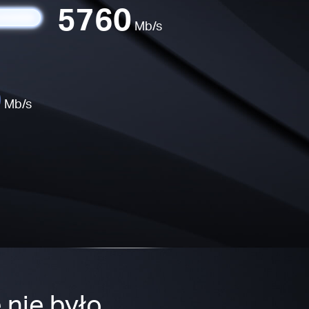
5760
Mb/s
0
Mb/s
 nie było