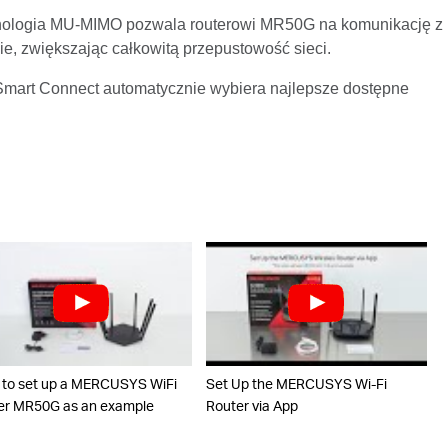
nologia MU-MIMO pozwala routerowi MR50G na komunikację z
e, zwiększając całkowitą przepustowość sieci.
Smart Connect automatycznie wybiera najlepsze dostępne
to set up a MERCUSYS WiFi
Set Up the MERCUSYS Wi-Fi
er MR50G as an example
Router via App