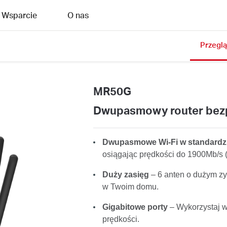
Wsparcie
O nas
Przegl
MR50G
Dwupasmowy router be
Dwupasmowe Wi-Fi w standardz
osiągając prędkości do 1900Mb/s
Duży zasięg
– 6 anten o dużym zy
w Twoim domu.
Gigabitowe porty
– Wykorzystaj w
prędkości.