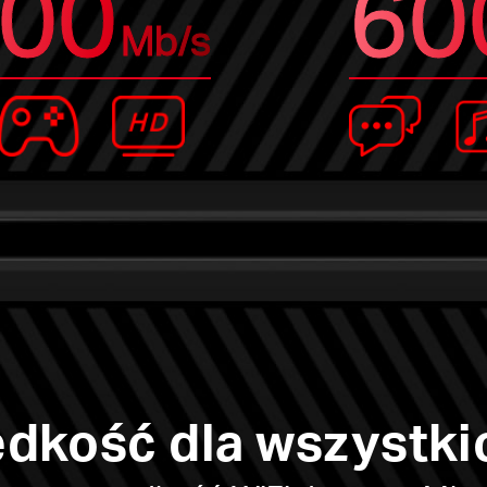
00
60
Mb/s
dkość dla wszystki