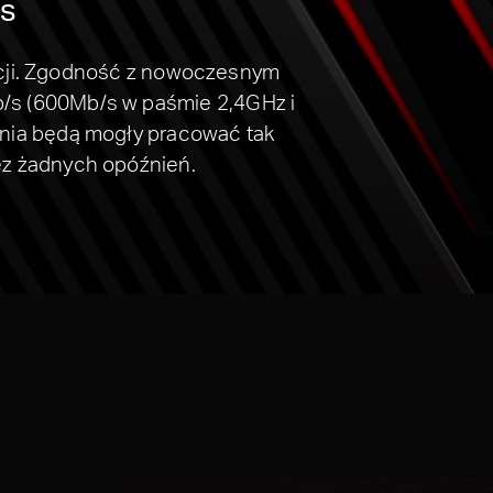
ps
acji. Zgodność z nowoczesnym
/s (600Mb/s w paśmie 2,4GHz i
enia będą mogły pracować tak
bez żadnych opóźnień.