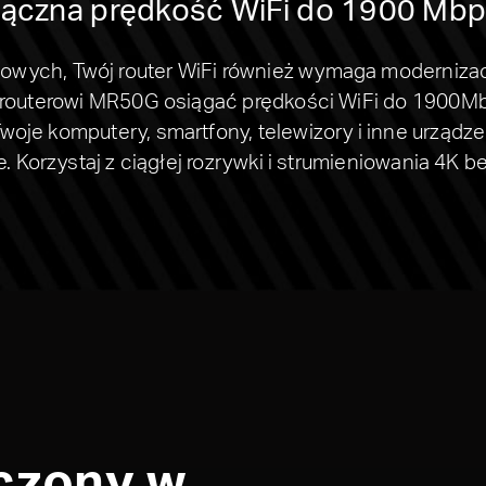
ączna prędkość WiFi do 1900 Mb
etowych, Twój router WiFi również wymaga moderniz
routerowi MR50G osiągać prędkości WiFi do 1900Mb
oje komputery, smartfony, telewizory i inne urządz
e. Korzystaj z ciągłej rozrywki i strumieniowania 4K 
czony w