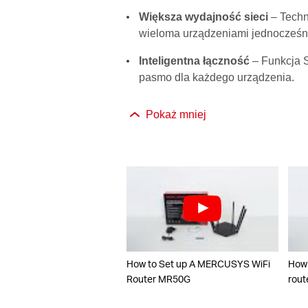
Większa wydajność sieci
– Tech
wieloma urządzeniami jednocześni
Inteligentna łączność
– Funkcja 
pasmo dla każdego urządzenia.
Pokaż mniej
How to Set up A MERCUSYS WiFi
How 
Router MR50G
rout