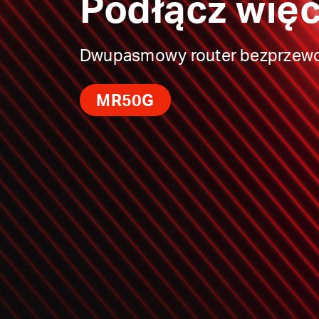
Podłącz więc
Dwupasmowy router bezprze
MR50G