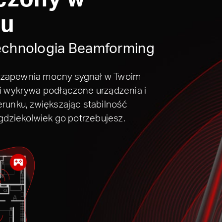
cu
technologia Beamforming
 zapewnia mocny sygnał w Twoim
i wykrywa podłączone urządzenia i
erunku, zwiększając stabilność
 gdziekolwiek go potrzebujesz.