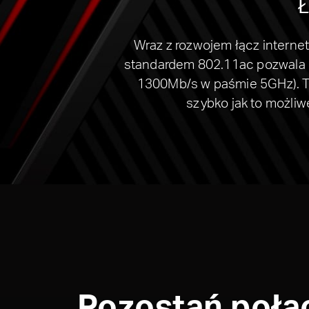
Ł
Wraz z rozwojem łącz intern
standardem 802.11ac pozwala 
1300Mb/s w paśmie 5GHz). Tw
szybko jak to możliw
Pozostań połą