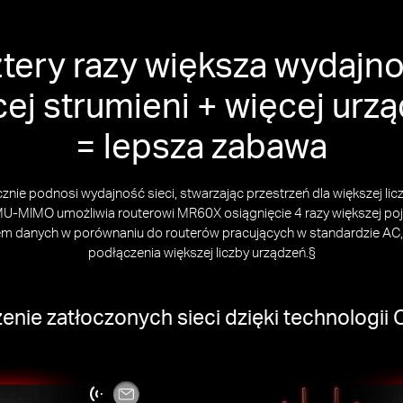
tery razy większa wydajn
ej strumieni + więcej urz
= lepsza zabawa
znie podnosi wydajność sieci, stwarzając przestrzeń dla większej li
U-MIMO umożliwia routerowi MR60X osiągnięcie 4 razy większej po
m danych w porównaniu do routerów pracujących w standardzie AC, 
podłączenia większej liczby urządzeń.§
enie zatłoczonych sieci dzięki technologi