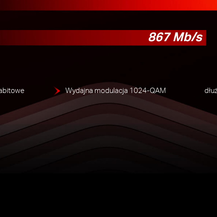
867 Mb/s
gabitowe
Wydajna modulacja 1024-QAM
dłu