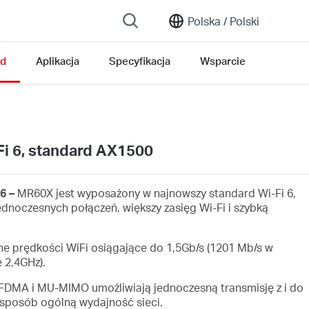
Polska /
Polski
ąd
Aplikacja
Specyfikacja
Wsparcie
i 6, standard AX1500
6 –
MR60X jest wyposażony w najnowszy standard Wi-Fi 6,
dnoczesnych połączeń, większy zasięg Wi-Fi i szybką
 prędkości WiFi osiągające do 1,5Gb/s (1201 Mb/s w
 2,4GHz).
DMA i MU-MIMO umożliwiają jednoczesną transmisję z i do
n sposób ogólną wydajność sieci.