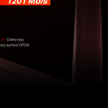
1201 Mb/s
Cztery razy
ższy symbol OFDM