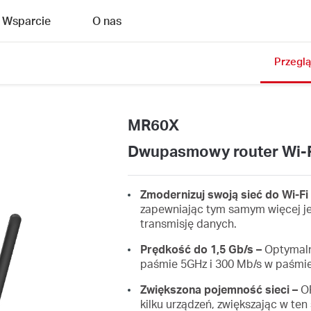
Wsparcie
O nas
Przegl
MR60X
Dwupasmowy router Wi-F
Zmodernizuj swoją sieć do Wi-Fi 
zapewniając tym samym więcej je
transmisję danych.
Prędkość do 1,5 Gb/s –
Optymalne
paśmie 5GHz i 300 Mb/s w paśmie
Zwiększona pojemność sieci –
OF
kilku urządzeń, zwiększając w te