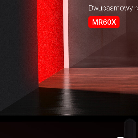
Dwupasmowy rou
MR60X