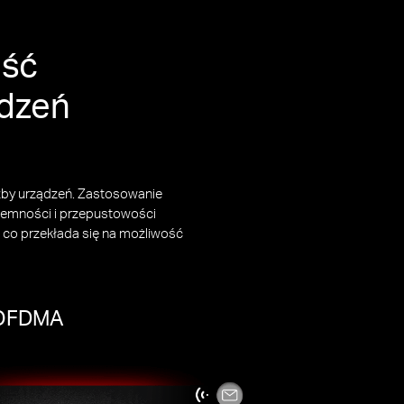
ość
ądzeń
czby urządzeń. Zastosowanie
jemności i przepustowości
co przekłada się na możliwość
i OFDMA