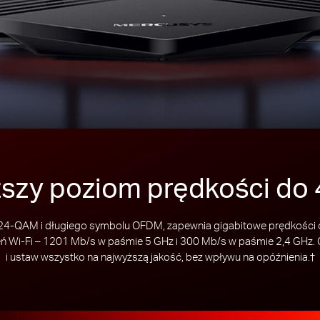
szy poziom prędkości do
24-QAM i długiego symbolu OFDM, zapewnia gigabitowe prędkości 
ń Wi-Fi – 1201 Mb/s w paśmie 5 GHz i 300 Mb/s w paśmie 2,4 GHz. Gra
i ustaw wszystko na najwyższą jakość, bez wpływu na opóźnienia.†