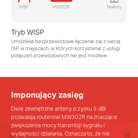
WISP
MW302R
Telefony
Tryb WISP
Umożliwia bezprzewodowe łączenie się z siecią
ISP w miejscach, w których korzystanie z usługi
połączeń przewodowych nie jest możliwe
Imponujący zasięg
Dwie zewnętrzne anteny o zysku 5 dBi
pozwalają routerowi MW302R na znaczące
zwiększenie mocy transmisji sygnału i
wydajności działania. Oznacza to, że nie