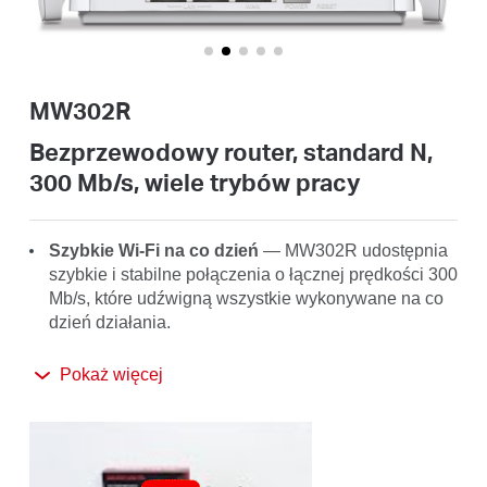
/
Polski
MW302R
Bezprzewodowy router, standard N,
300 Mb/s, wiele trybów pracy
Szybkie Wi-Fi na co dzień
— MW302R
udostępnia
szybkie i stabilne połączenia o łącznej prędkości 300
Mb/s, które udźwigną wszystkie wykonywane na co
dzień działania.
Maksymalny zasięg
— Zewnętrzne anteny o
Pokaż więcej
wysokim zysku zapewniają zasięg na całej
powierzchni domu.
Wiele trybów pracy
— Dostępność czterech trybów