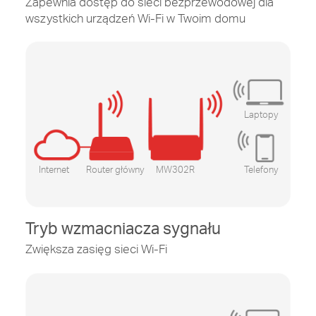
Zapewnia dostęp do sieci bezprzewodowej dla
wszystkich urządzeń
Wi-Fi
w Twoim domu
Laptopy
Internet
Router główny
MW302R
Telefony
Tryb wzmacniacza sygnału
Zwiększa zasięg sieci
Wi-Fi