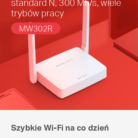
standard N,
300 Mb/s, wiele
trybów pracy
MW302R
Szybkie
Wi-Fi
na co dzień