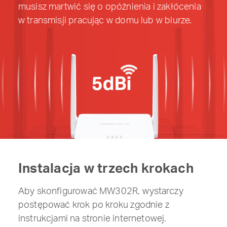
musisz martwić się o opóźnienia i zakłócenia
w transmisji pracując w domu lub w biurze.
Instalacja w trzech krokach
Aby skonfigurować MW302R, wystarczy
postępować krok po kroku zgodnie z
instrukcjami na stronie internetowej.