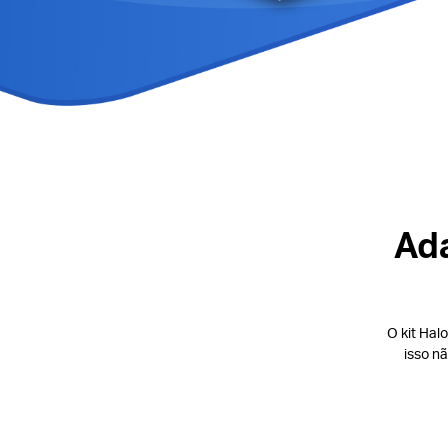
Ada
O kit Hal
isso n