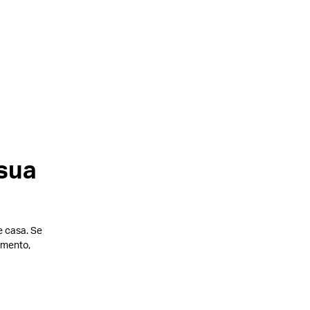
 sua
e casa.
Se
omento,