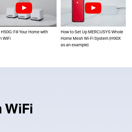
 H50G: Fill Your Home with
How to Set Up MERCUSYS Whole
 WiFi
Home Mesh Wi-Fi System (H90X
as an example)
 WiFi