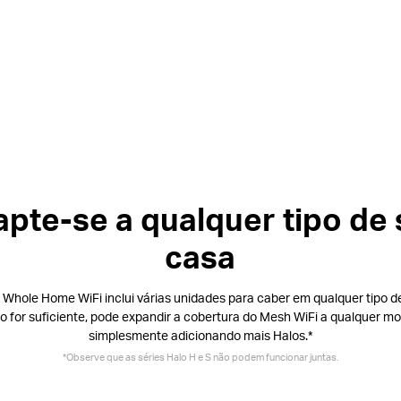
pte-se a qualquer tipo de
casa
o Whole Home WiFi inclui várias unidades para caber em qualquer tipo d
ão for suficiente, pode expandir a cobertura do Mesh WiFi a qualquer m
simplesmente adicionando mais Halos.*
*Observe que as séries Halo H e S não podem funcionar juntas.