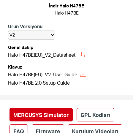
Türkçe
İndir Halo H47BE
Halo H47BE
Ürün Versiyonu
Genel Bakış
Halo H47BE(EU)_V2_Datasheet
Klavuz
Halo H47BE(EU)_V2_User Guide
Halo H47BE 2.0 Setup Guide
MERCUSYS Simulator
GPL Kodları
FAQ
Firmware
Kurulum Videoları