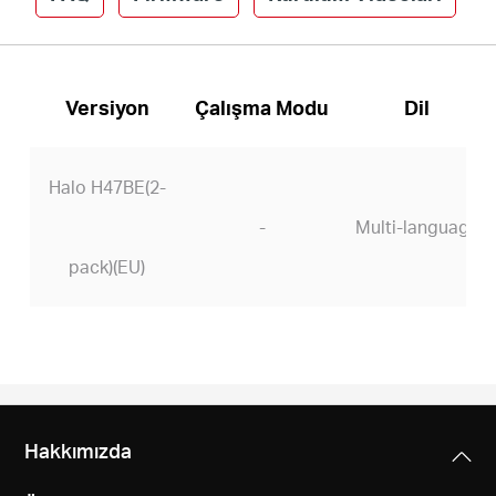
Versiyon
Çalışma Modu
Dil
Halo H47BE(2-
-
Multi-language
pack)(EU)
Hakkımızda