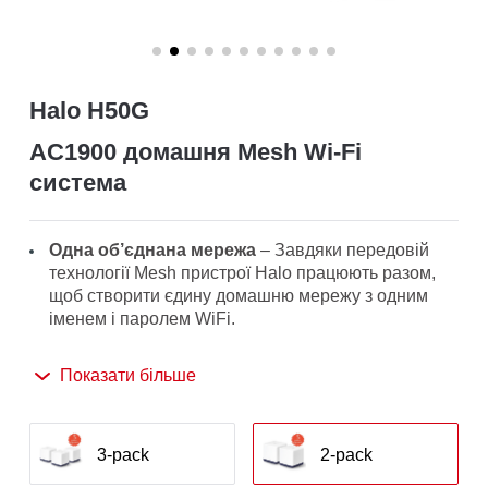
/
Українська
Halo H50G
AC1900 домашня Mesh Wi-Fi
система
Одна об’єднана мережа
– Завдяки передовій
технології Mesh пристрої Halo працюють разом,
щоб створити єдину домашню мережу з одним
іменем і паролем WiFi.
Безшовний роумінг
– Автоматично
Показати більше
перемикайтеся між Halo під час руху по дому,
завжди отримуючи найкращий сигнал і
насолоджуючись найшвидшим з’єднанням для
всіх своїх пристроїв.
3-pack
2-pack