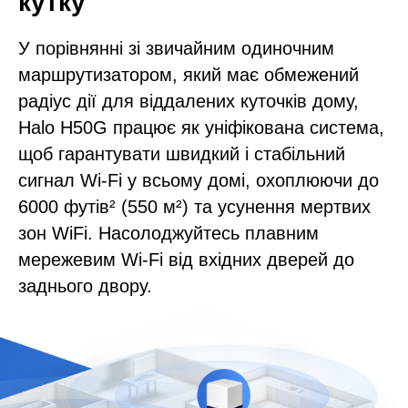
кутку
У порівнянні зі звичайним одиночним
маршрутизатором, який має обмежений
радіус дії для віддалених куточків дому,
Halo H50G працює як уніфікована система,
щоб гарантувати швидкий і стабільний
сигнал Wi-Fi у всьому домі, охоплюючи до
6000 футів² (550 м²) та усунення мертвих
зон WiFi. Насолоджуйтесь плавним
мережевим Wi-Fi від вхідних дверей до
заднього двору.