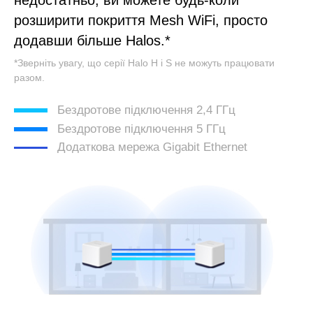
недостатньо, ви можете будь-коли
розширити покриття Mesh WiFi, просто
додавши більше Halos.
*
*
Зверніть увагу, що серії Halo H і S не можуть працювати
разом.
Бездротове підключення 2,4 ГГц
Бездротове підключення 5 ГГц
Додаткова мережа Gigabit Ethernet