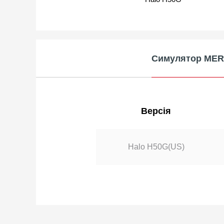
Симулятор ME
Версія
Halo H50G(US)