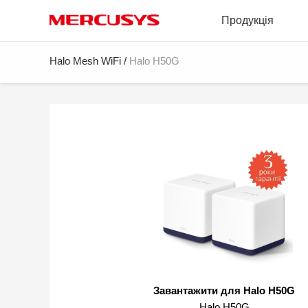
Click
Продукція
to
skip
the
MERCUSYS
Halo Mesh WiFi
/
Halo H50G
navigation
bar
Завантажити для Halo H50G
Halo H50G