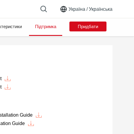
Україна /
Українська
ктеристики
Підтримка
Придбати
t
t
tallation Guide
lation Guide