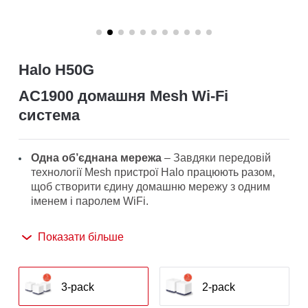
/
Українська
Halo H50G
AC1900 домашня Mesh Wi-Fi
система
Одна об’єднана мережа
– Завдяки передовій
технології Mesh пристрої Halo працюють разом,
щоб створити єдину домашню мережу з одним
іменем і паролем WiFi.
Безшовний роумінг
– Автоматично
Показати більше
перемикайтеся між Halo під час руху по дому,
завжди отримуючи найкращий сигнал і
насолоджуючись найшвидшим з’єднанням для
всіх своїх пристроїв.
3-pack
2-pack