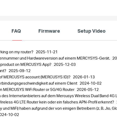
FAQ
Firmware
Setup Video
rking on my router?
2025-11-21
eriennummer und Hardwareversion auf einem MERCYSYS-Gerät.
20
SYS product on MERCUSYS App?
2025-12-03
unt?
2025-09-12
ord of MERCUSYS account (MERCUSYS ID)?
2026-01-13
rbindungsgeschwindigkeit auf einem Client
2024-10-02
on MERCUSYS WiFi Router or 5G/4G Router
2026-05-12
en des Internetanbieters auf dem Mercusys Wireless Dual Band 4G
ireless 4G LTE Router kein oder ein falsches APN-Profil erkennt?
y und MiFi) haben aufgrund der von einigen Betreibern (z. B. Jio,
024-10-02