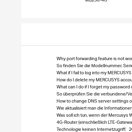
Why port forwarding feature is not wo
So finden Sie die Modellnummer, S
What if I fail to log into my MERCU
How do I delete my MERCUSYS acco
What can I do if I forget my passw
So überprüfen Sie die verbundene/Ve
How to change DNS server settings 
Wie aktualisiert man die Information
Was soll ich tun, wenn der Mercusys W
4G-Router (einschließlich LTE-Gatewa
Technologie keinen Internetzugriff.
2