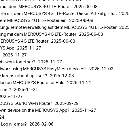
lan auf dem MERCUSYS 4G LTE-Router
2025-06-08
rolle mit dem MERCUSYS 4G LTE-Router Dieser Artikel gilt für:
2025
f dem MERCUSYS 4G LTE-Router ein
2025-06-08
rwaltung/Remoteverwaltung auf dem MERCUSYS 4G LTE-Router
2025
herung mit dem MERCUSYS 4G LTE-Router
2025-06-08
 MERCUSYS 4G LTE Router
2025-06-08
USYS App
2025-11-27
p
2025-11-27
ts work together?
2025-11-27
h network using MERCUSYS EasyMesh devices?
2025-12-03
 keeps rebooting itself?
2025-12-03
tion on MERCUSYS Router or Halo
2025-11-21
in.net?
2025-11-21
2025-11-27
ERCUSYS 5G/4G Wi-Fi Router
2025-09-29
known device on the MERCUSYS App?
2025-11-27
24
 Login" email?
2026-02-06