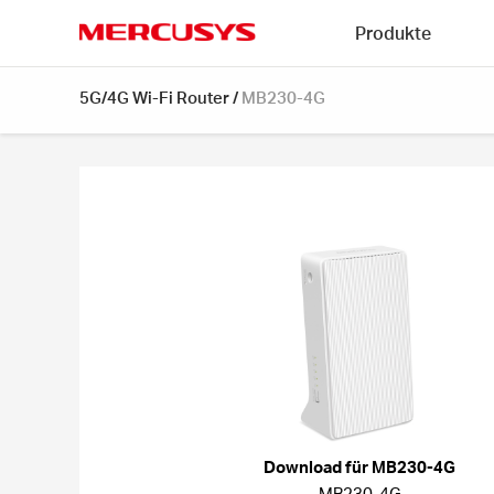
Click
Produkte
to
skip
MERCUSYS
the
5G/4G Wi-Fi Router
/
MB230-4G
navigation
bar
Download für MB230-4G
MB230-4G