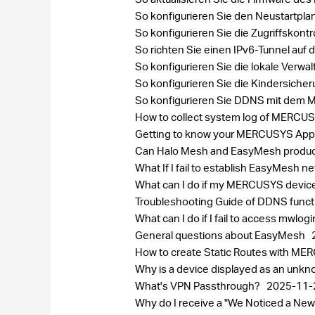
So konfigurieren Sie den Neustartp
So konfigurieren Sie die Zugriffskont
So richten Sie einen IPv6-Tunnel au
So konfigurieren Sie die lokale Ve
So konfigurieren Sie die Kindersic
So konfigurieren Sie DDNS mit dem
How to collect system log of MERC
Getting to know your MERCUSYS Ap
Can Halo Mesh and EasyMesh produc
What If I fail to establish EasyMes
What can I do if my MERCUSYS device
Troubleshooting Guide of DDNS func
What can I do if I fail to access mwlog
General questions about EasyMesh
How to create Static Routes with M
Why is a device displayed as an un
What's VPN Passthrough?
2025-11-
Why do I receive a "We Noticed a New