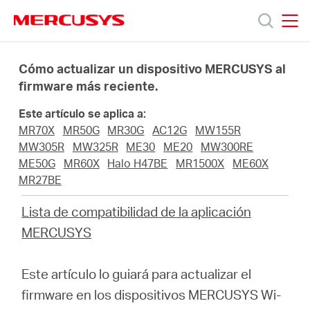
Click
to
skip
MERCUSYS
MERCUSYS
the
Productos
navigation
Cómo actualizar un dispositivo MERCUSYS al
bar
firmware más reciente.
Soporte
Este artículo se aplica a:
MR70X
MR50G
MR30G
AC12G
MW155R
Sobre
MW305R
MW325R
ME30
ME20
MW300RE
ME50G
MR60X
Halo H47BE
MR1500X
ME60X
MR27BE
Nosotros
Lista de compatibilidad de la aplicación
MERCUSYS
Spain
Este artículo lo guiará para actualizar el
firmware en los dispositivos MERCUSYS Wi-