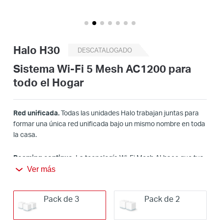
/
Spanish
Halo H30
DESCATALOGADO
Sistema Wi-Fi 5 Mesh AC1200 para
todo el Hogar
Red unificada.
Todas las unidades Halo trabajan juntas para
formar una única red unificada bajo un mismo nombre en toda
la casa.
Roaming continuo
. La tecnología Wi-Fi Mesh AI hace que tus
dispositivos se conecten automáticamente al punto de
Ver más
conexión que mejor señal le da en ese momento para disfrutar
de las conexiones más rápidas y estables.
Pack de 3
Pack de 2
Cobertura en toda la casa.
Elimina las zonas sin Wi-Fi de tu