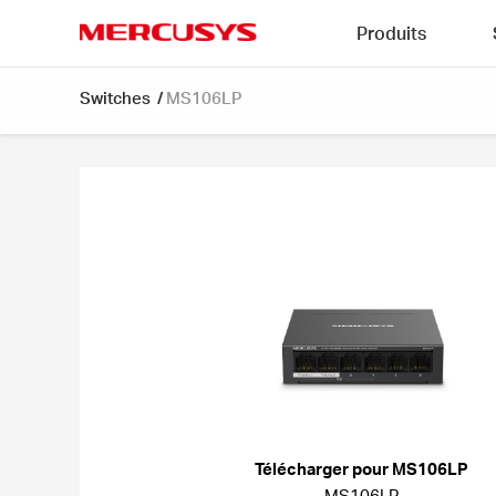
Click
Produits
to
skip
MERCUSYS
the
Switches
/
MS106LP
navigation
bar
Télécharger pour MS106LP
MS106LP