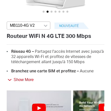
Où
acheter
MB110-4G V2
Press enter to open version list
NOUVEAUTÉ
Routeur WiFi N 4G LTE 300 Mbps
Morocco
Réseau 4G –
Partagez l'accès Internet avec jusqu'à
32 appareils Wi-Fi et profitez de vitesses de
/
téléchargement allant jusqu'à 150 Mbps
Branchez une carte SIM et profitez –
Aucune
configuration nécessaire, la compatibilité des
Français
Show More
cartes SIM est assurée par des années de tests sur
le terrain
WiFi 300 Mbps –
Des vitesses WiFi rapides jusqu'à
300 Mbps pour partager votre réseau
Mode routeur WiFi –
Branchez un câble Ethernet