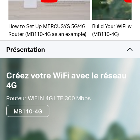
sur le port LAN/WAN pour un accès flexible si vous
ne parvenez pas à obtenir une connexion 4G
How to Set Up MERCUSYS 5G/4G
Build Your WiFi with
Router (MB110-4G as an example)
(MB110-4G)
Présentation
Créez votre WiFi avec le réseau
4G
Routeur WiFi N 4G LTE 300 Mbps
MB110-4G