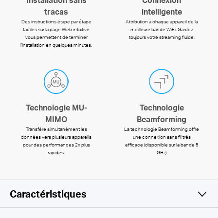
Installation sans
Connexion
tracas
intelligente
Des instructions étape par étape
Attribution à chaque appareil de la
faciles sur la page Web intuitive
meilleure bande WiFi. Gardez
vous permettent de terminer
toujours votre streaming fluide.
l'installation en quelques minutes.
Technologie MU-
Technologie
MIMO
Beamforming
Transfère simultanément les
La technologie Beamforming offre
données vers plusieurs appareils
une connexion sans fil très
pour des performances 2x plus
efficace (disponible sur la bande 5
rapides.
GHz)
Caractéristiques