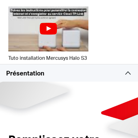
vos appareils.
WiFi ultra-haute performance
-
Couverture
jusqu'à 280 m² avec du WiFi haut débit,
idéal pour les maisons de 3 à 5 chambres.
Connecte plus de 60 appareils
- Profitez d'une
connexion sans décalage et d'un divertissement
Tuto installation Mercusys Halo S3
continu sur tous vos appareils, en même temps.
Présentation