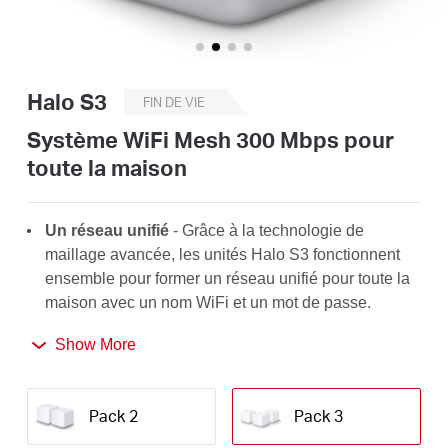
Où
acheter
Halo S3
FIN DE VIE
Système WiFi Mesh 300 Mbps pour
toute la maison
Morocco
Un réseau unifié
- Grâce à la technologie de
/
maillage avancée, les unités Halo S3 fonctionnent
ensemble pour former un réseau unifié pour toute la
maison avec un nom WiFi et un mot de passe.
Français
Itinérance
Show More
transparente
-
Basculez
automatiquement entre les
halos lorsque vous vous déplacez dans votre
Pack 2
Pack 3
maison, en obtenant toujours le meilleur signal pour
profiter des connexions les plus rapides pour tous