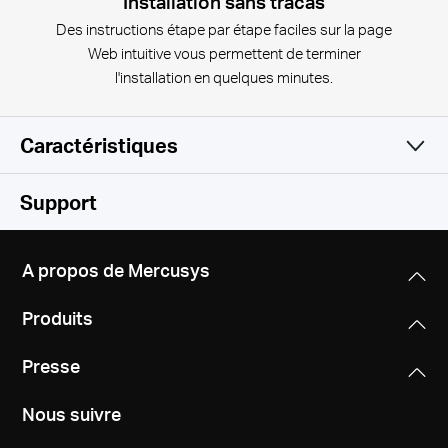
Installation sans tracas
Des instructions étape par étape faciles sur la page
Web intuitive vous permettent de terminer
l'installation en quelques minutes.
Caractéristiques
WiFi
Support
Logiciel
Normes WiFi
A propos de Mercusys
IEEE 802.11b/g/n
Matériel
Type WAN
Produits
Dynamic IP/Static IP/PPPoE/PPTP/L2TP
Fréquence
Autres
Dimensions
2.4 - 2.5 GHz
Presse
88 × 88 × 88 mm
Administration
Contenu de la boite
Access Control
Nous suivre
• 3× Halo S3 Units
Débits WiFi
Bouton
Local Management
• 1× RJ45 Ethernet Cable
300 Mbps en 2.4 GHz