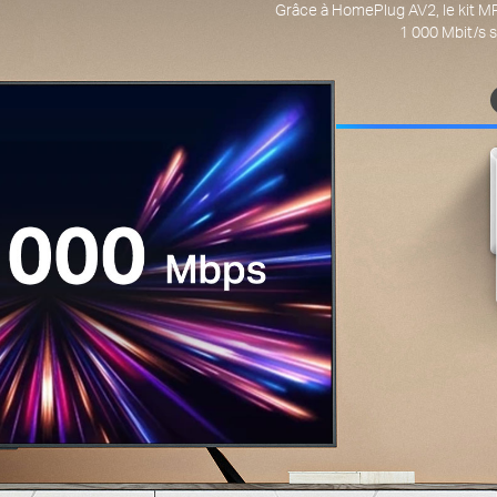
Grâce à HomePlug AV2, le kit MP5
1 000 Mbit/s s