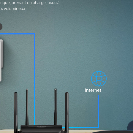
trique, prenant en charge jusqu'à
nts volumineux.
Internet