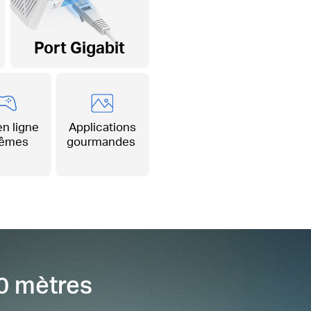
Port Gigabit
n ligne
Applications
rêmes
gourmandes
0 mètres