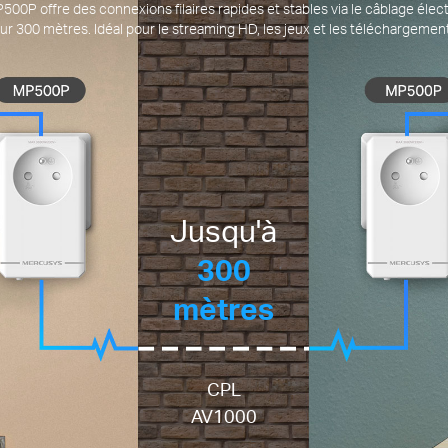
00P offre des connexions filaires rapides et stables via le câblage élec
ur 300 mètres. Idéal pour le streaming HD, les jeux et les téléchargeme
Jusqu'à
300
mètres
CPL
AV1000