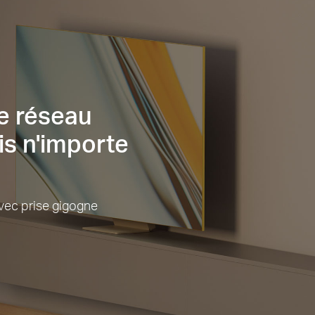
e réseau
is n'importe
vec prise gigogne