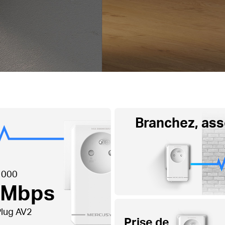
Branchez, ass
1000
 Mbps
lug AV2
Prise de