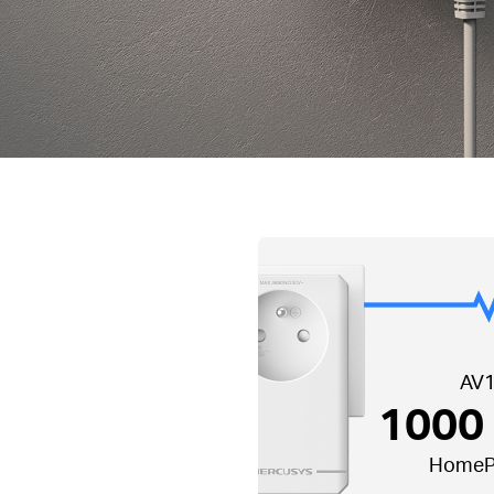
AV
1000
HomeP