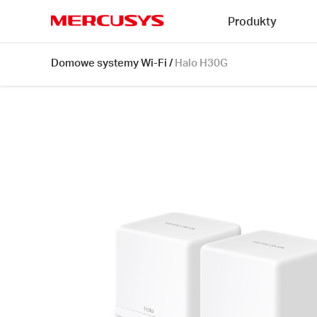
Click
Produkty
to
skip
MERCUSYS
the
Halo
Domowe systemy Wi-Fi
/
Halo H30G
navigation
H30G
bar
[V1]
2-
pack
|
Domowy
system
Wi-
Fi
Mesh,
AC1300