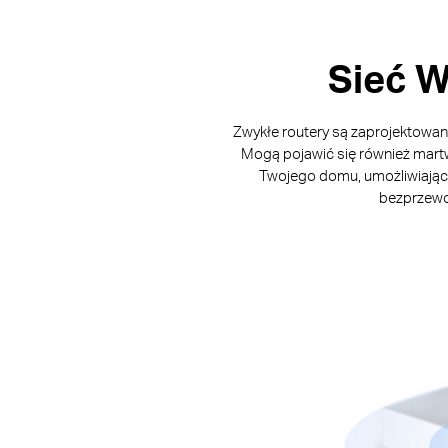
Sieć W
Zwykłe routery są zaprojektowane
Mogą pojawić się również martw
Twojego domu, umożliwiający
bezprzewo