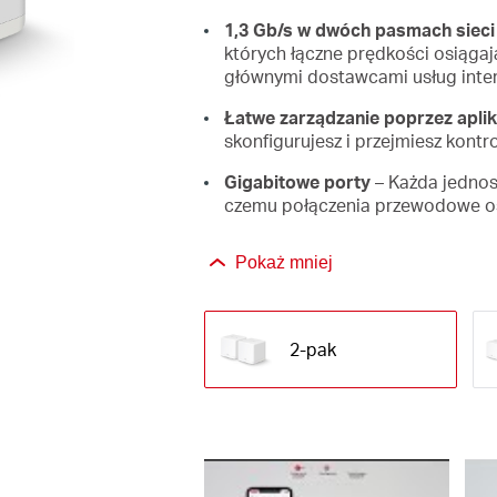
1,3 Gb/s w dwóch pasmach sieci 
których łączne prędkości osiągaj
głównymi dostawcami usług int
Łatwe zarządzanie poprzez aplik
skonfigurujesz i przejmiesz kontro
Gigabitowe porty
– Każda jednos
czemu połączenia przewodowe os
Pokaż mniej
2-pak