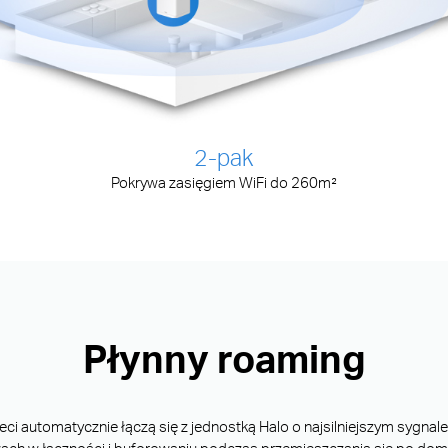
2-pak
Pokrywa zasięgiem WiFi do 260m²
Płynny roaming
ci automatycznie łączą się z jednostką Halo o najsilniejszym sygnale 
ach w łączności i buforowaniu podczas przemieszczania się po do