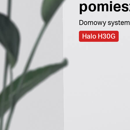
pomies
Domowy system 
Halo H30G