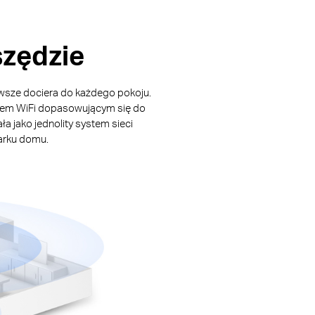
szędzie
zawsze dociera do każdego pokoju.
aniem WiFi dopasowującym się do
 jako jednolity system sieci
arku domu.