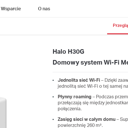
Wsparcie
O nas
Przegl
Halo H30G
Domowy system Wi-Fi M
Jednolita sieć Wi-Fi
– Dzięki zaa
jednolitą sieć Wi-Fi o tej samej 
Płynny roaming
– Podczas przemi
przełączają się między jednostka
połączenia.
Zasięg sieci w całym domu
– Sup
powierzchnię 260 m².