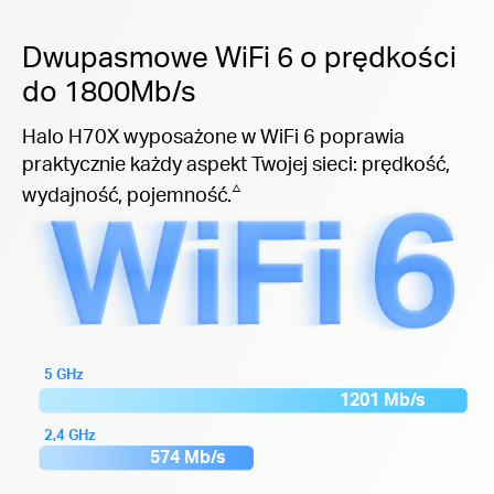
Dwupasmowe WiFi 6 o prędkości
do 1800Mb/s
Halo H70X wyposażone w WiFi 6 poprawia
praktycznie każdy aspekt Twojej sieci: prędkość,
△
wydajność, pojemność.
5 GHz
1201 Mb/s
2,4 GHz
574 Mb/s