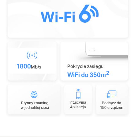
1800
Pokrycie zasięgu
Mb/s
2
WiFi do 350m
Intuicyjna
Płynny roaming
Podłącz do
Aplikacja
w jednolitej sieci
150 urządzeń