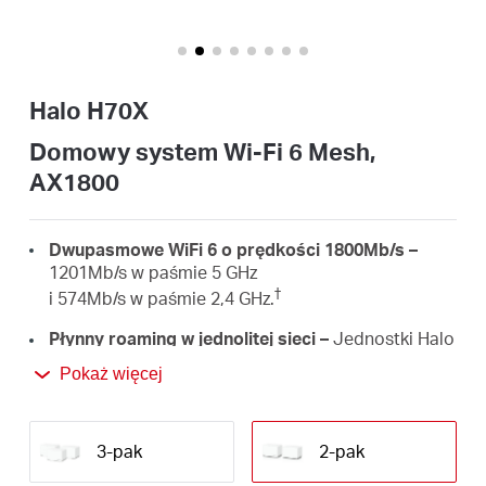
/
Polski
Halo H70X
Domowy system Wi-Fi 6 Mesh,
AX1800
Dwupasmowe WiFi 6 o prędkości 1800Mb/s –
1201Mb/s w paśmie 5 GHz
†
i 574Mb/s w paśmie 2,4 GHz.
Płynny roaming w jednolitej sieci –
Jednostki Halo
współpracują ze sobą, aby Twoje urządzenia
Pokaż więcej
mogły automatycznie przełączać się między nimi.
Cała sieć Wi-Fi dostępna jest pod jedną nazwą
‡
i jednym hasłem.
3-pak
2-pak
Zasięg sieci w całym domu –
Superszybka sieć