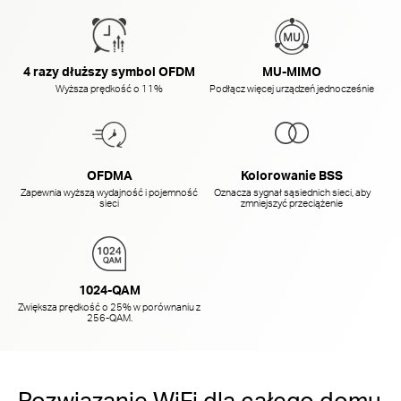
4 razy dłuższy symbol OFDM
MU-MIMO
Wyższa prędkość o 11%
Podłącz więcej urządzeń jednocześnie
OFDMA
Kolorowanie BSS
Zapewnia wyższą wydajność i pojemność
Oznacza sygnał sąsiednich sieci, aby
sieci
zmniejszyć przeciążenie
1024-QAM
Zwiększa prędkość o 25% w porównaniu z
256-QAM.
Rozwiązanie WiFi dla całego domu