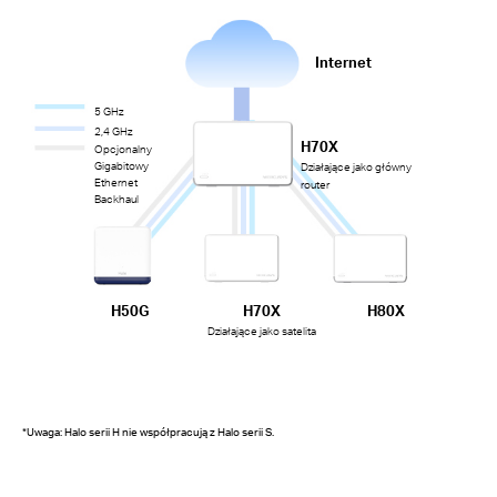
Internet
5 GHz
2,4 GHz
H70X
Opcjonalny
Gigabitowy
Działające jako główny
Ethernet
router
Backhaul
H50G
H70X
H80X
Działające jako satelita
*
Uwaga: Halo serii H nie współpracują z Halo serii S.