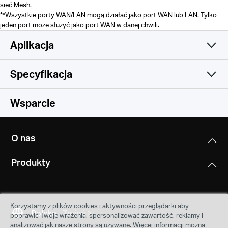
sieć Mesh.
**
Wszystkie porty WAN/LAN mogą działać jako port WAN lub LAN. Tylko
jeden port może służyć jako port WAN w danej chwili.
Aplikacja
Specyfikacja
Prosta i funkcjonalna
Sieć bezprzewodowa
Wsparcie
Oprogramowanie
Standardy sieci bezprzewodowej
O nas
Wi-Fi 6
Cechy sprzętowe
Tryby pracy
IEEE 802.11ax/ac/n/a 5 GHz
Produkty
Router, Access Point
IEEE 802.11ax/n/b/g 2,4 GHz
Inne
Wymiary (S x G x W)
128 × 81 × 83,7 mm
Quality of Service
Maksymalna prędkość transmisji
Zawartość opakowania
Korzystamy z plików cookies i aktywności przeglądarki aby
WMM
1201Mb/s w paśmie 5 GHz, 574Mb/s w paśmie 2,4 GHz
Aplikacja MERCUSYS
3-pak
Polska
Zmień
poprawić Twoje wrażenia, spersonalizować zawartość, reklamy i
Interfejsy
3 jednostki Halo H70X
analizować jak nasze strony są używane. Więcej informacji można