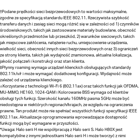
†
Podane prędkości sieci bezprzewodowych to wartości maksymalne,
zgodne ze specyfikacją standardu IEEE 802.11. Rzeczywista szybkość
transferu danych i zasięg sieci mogą różnić się w zależności od 1) czynników
środowiskowych, takich jak zastosowane materiały budowlane, obecność
określonych przedmiotów lub przeszkód, 2) warunków sieciowych, takich
jak miejscowe zakłócenia, natężenie ruchu, umiejscowienie urządzenia,
wielkość sieci, obecność innych sieci bezprzewodowych oraz 3) ograniczeń
ze strony klienta, takich jak wydajność znamionowa, aktualna lokalizacja,
jakość połączeń i konstrukcji oraz stan klienta.
‡Płynny roaming wymaga urządzeń klienckich obsługujących standardy
802.11k/v/r i może wymagać dodatkowej konfiguracji. Wydajność może
zależeć od urządzenia klienckiego.
△
Korzystanie z technologii Wi-Fi 6 (802.11ax) oraz takich funkcji jak OFDMA,
MU-MIMO, HE160, 1024-QAM i Kolorowanie BSS wymaga od klientów
obsługi tych funkcji. Szerokość kanału 160MHz pasma 5GHz może być
niedostępna w niektórych regionach/krajach, ze względu na ograniczenia
prawne. Ten produkt może nie spełniać wszystkich funkcji specyfikacji IEEE
802.11ax. Aktualizacje oprogramowania wprowadzające dostępność
funkcji mogą być wymagane w przyszłości.
*
Uwaga: Halo serii H nie współpracują z Halo serii S. Halo H80X jest
kompatybilne z innymi jednostkami Halo serii H i może tworzyć z nimi