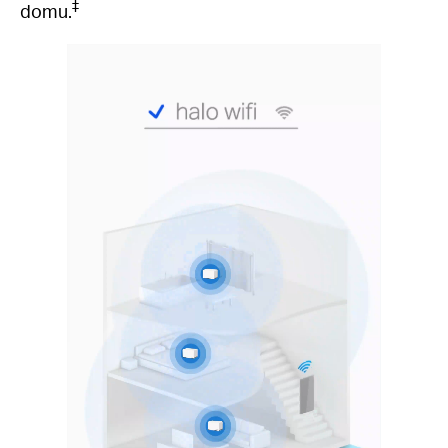
‡
domu.