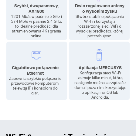
Szybki, dwupasmowy,
Dwie regulowane anteny
AX1800
o wysokim zysku
1201 Mb/s w paśmie 5 GHz i
Stwórz stabilne połączenie
574 Mb/s w paśmie 2,4 GHz,
Wi-Fi
i korzystaj z
to idealne prędkości dla
rozszerzonej sieci WiFi o
strumieniowania 4K i grania
wysokiej prędkości, której
online.
potrzebujesz.
Gigabitowe połączenie
Aplikacja MERCUSYS
Ethernet
Konfiguracja sieci Wi-Fi
zajmuje kilka minut, którą
Zapewnia szybkie połączenie
następnie można zarządzać z
przewodowe komputerom,
domu i poza nim, korzystając
telewizji IP i konsolom do
z aplikacji na iOS lub
gier.
Androida.