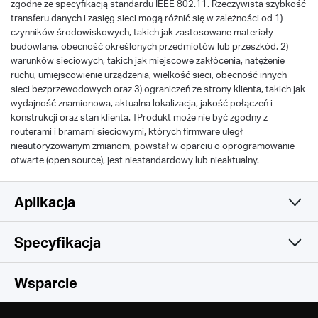
zgodne ze specyfikacją standardu IEEE 802.11. Rzeczywista szybkość
transferu danych i zasięg sieci mogą różnić się w zależności od 1)
czynników środowiskowych, takich jak zastosowane materiały
budowlane, obecność określonych przedmiotów lub przeszkód, 2)
warunków sieciowych, takich jak miejscowe zakłócenia, natężenie
ruchu, umiejscowienie urządzenia, wielkość sieci, obecność innych
sieci bezprzewodowych oraz 3) ograniczeń ze strony klienta, takich jak
wydajność znamionowa, aktualna lokalizacja, jakość połączeń i
konstrukcji oraz stan klienta. ‡Produkt może nie być zgodny z
routerami i bramami sieciowymi, których firmware uległ
nieautoryzowanym zmianom, powstał w oparciu o oprogramowanie
otwarte (open source), jest niestandardowy lub nieaktualny.
Aplikacja
Specyfikacja
Prosta i funkcjonalna
Sieć bezprzewodowa
Wsparcie
Cechy sprzętowe
Standardy sieci bezprzewodowej