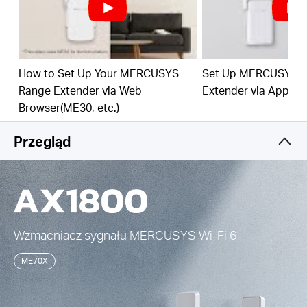
miejsca, gdzie najbardziej go potrzebujesz. ‡
Konfiguracja jednym kliknięciem –
Wciśnij przycisk
WPS, aby zwiększyć zasięg Wi-Fi w ciągu kilku
sekund.
How to Set Up Your MERCUSYS
Set Up MERCUSYS 
Range Extender via Web
Extender via App
Wbudowany tryb punktu dostępowego –
Poza
domyślnym trybem pracy jako Wzmacniacz
Browser(ME30, etc.)
sygnału, ME70X może działać również jako Punkt
dostępowy.
Przegląd
Zarządzanie siecią poprzez aplikację –
Konfiguracja sieci Wi-Fi zajmuje kilka minut, którą
następnie można zarządzać z domu i poza nim,
korzystając z aplikacji na iOS lub Androida.
Wzmacniacz sygnału MERCUSYS
Wi-Fi 6
ME70X