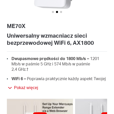
/
Polski
ME70X
Uniwersalny wzmacniacz sieci
bezprzewodowej WiFi 6, AX1800
Dwupasmowe prędkości do 1800 Mb/s –
1201
Mb/s w paśmie 5 GHz i 574 Mb/s w paśmie
2,4 GHz.
†
WiFi 6 –
Poprawia praktycznie każdy aspekt Twojej
sieci: prędkość, wydajność, pojemność.
Pokaż więcej
Gigabitowe połączenie przewodowe –
Zapewnia
szybkie połączenie przewodowe komputerom,
telewizji IP i konsolom do gier.
Działa z dowolnym routerem –
Rozszerz Wi-Fi do