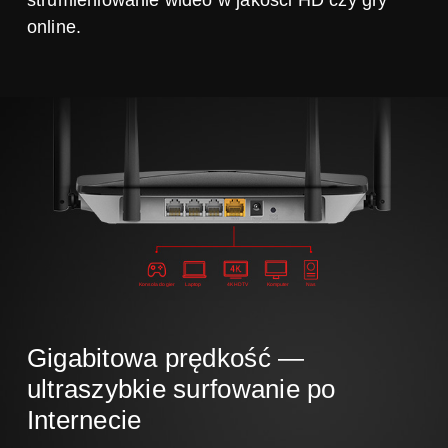
strumieniowanie wideo w jakości HD czy gry
online.
Konsola do gier
Laptop
4K HDTV
Komputer
Nas
Gigabitowa prędkość —
ultraszybkie surfowanie po
Internecie