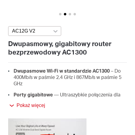
/
Polski
AC12G V2
Press enter to open version list
Dwupasmowy, gigabitowy router
bezprzewodowy AC1300
Dwupasmowe Wi-Fi w standardzie AC1300
– Do
400Mb/s w paśmie 2,4 GHz i 867Mb/s w paśmie 5
GHz
Porty gigabitowe
— Ultraszybkie połączenia dla
urządzeń przewodowych, takich jak konsole do
Pokaż więcej
gier, STB, smart TV i wiele innych
Duży zasięg
– 4 anteny o dużym zysku i
technologia Beamforming zapewniają stabilne
połączenia Twoim domu