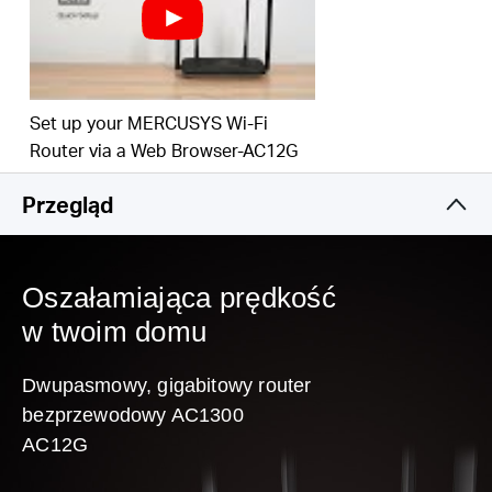
Wyższa wydajność sieci
– Technologia MU-MIMO
umożliwia routerowi AC12G jednoczesną
komunikację z wieloma urządzeniami w tym samym
czasie, co zwiększa ogólną przepustowość
Set up your MERCUSYS Wi-Fi
Smart Connect
– Inteligentnie wybiera najlepsze
Router via a Web Browser-AC12G
dostępne pasmo dla każdego urządzenia
Obsługa IPTV i IPv6
Przegląd
Oszałamiająca prędkość
w twoim domu
Dwupasmowy, gigabitowy router
bezprzewodowy AC1300
AC12G