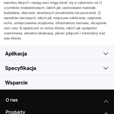
transferu danych i zasięg sieci mogą różnić się w zależności od 1)
czynników środowiskowych, takich jak zastosowane materiały
budowlane, obecność określonych przedmiotów lub przeszkód, 2)
warunków sieciowych, takich jak miejscowe zakłócenia, natężenie
ruchu, umiejscowienie urządzenia, infrastruktura sieciowa, obciążenie
sieci oraz 3) ograniczeń ze strony klienta, takich jak wydajność
znamionowa, aktualna lokalizacja, jakość połączeń i konstrukcji oraz
stan klienta.
Aplikacja
Specyfikacja
Prosta i funkcjonalna
Sieć bezprzewodowa
Wsparcie
Oprogramowanie
Standardy sieci bezprzewodowej
O nas
IEEE 802.11a/n/ac 5 GHz, IEEE 802.11b/g/n 2,4 GHz
Cechy sprzętowe
Zarządzanie
Produkty
Zarządzanie dostępem