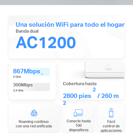
Una solución WiFi para todo el hogar
Banda dual
AC1200
867Mbps
_
5 GHz
Cobertura hasta
300Mbps
2
2,4 GHz
2800 pies
/ 260 m
2
Conecte hasta
Roaming continuo
Fácil
100
con una red unificada
control de
dispositivos
aplicaciones