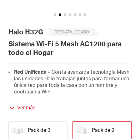
/
Spanish
Halo H32G
DESCATALOGADO
Sistema Wi-Fi 5 Mesh AC1200 para
todo el Hogar
Red Unificada
– Con la avanzada tecnología Mesh,
las unidades Halo trabajan juntas para formar una
única red para toda la casa con un nombre y
contraseña WiFi.
Roaming Continuo
– Cambia automáticamente
Ver más
entre los Halos a medida que te desplazas por tu
hogar, siempre obteniendo la mejor señal para
disfrutar de las conexiones más rápidas en todos
tus dispositivos.
Pack de 3
Pack de 2