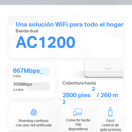
Una solución WiFi para todo el hogar
Banda dual
AC1200
867Mbps
_
5 GHz
Cobertura hasta
300Mbps
2
2,4 GHz
2800 pies
/ 260 m
2
Conecte hasta
Roaming continuo
Fácil
100
con una red unificada
control de
dispositivos
aplicaciones