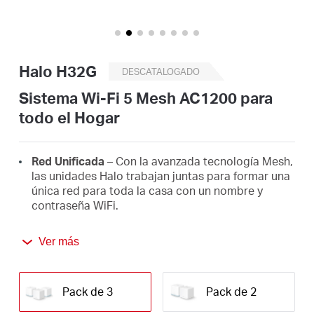
/
Spanish
Halo H32G
DESCATALOGADO
Sistema Wi-Fi 5 Mesh AC1200 para
todo el Hogar
Red Unificada
– Con la avanzada tecnología Mesh,
las unidades Halo trabajan juntas para formar una
única red para toda la casa con un nombre y
contraseña WiFi.
Roaming Continuo
– Cambia automáticamente
Ver más
entre los Halos a medida que te desplazas por tu
hogar, siempre obteniendo la mejor señal para
disfrutar de las conexiones más rápidas en todos
tus dispositivos.
Pack de 3
Pack de 2