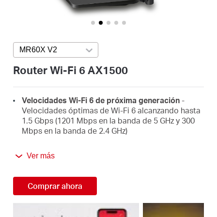
/
Spanish
MR60X V2
Press enter to open version list
Router Wi-Fi 6 AX1500
Velocidades Wi-Fi 6 de próxima generación
-
Velocidades óptimas de Wi-Fi 6 alcanzando hasta
1.5 Gbps (1201 Mbps en la banda de 5 GHz y 300
Mbps en la banda de 2.4 GHz)
4 veces más capacidad
- OFDMA y MU-MIMO
Ver más
permiten la transmisión simultánea de datos hacia
y desde varios dispositivos, mejorando la
eficiencia general de la red
Comprar ahora
Cobertura más amplia y más sólida
- 4 antenas
multidireccionales de alta ganancia con