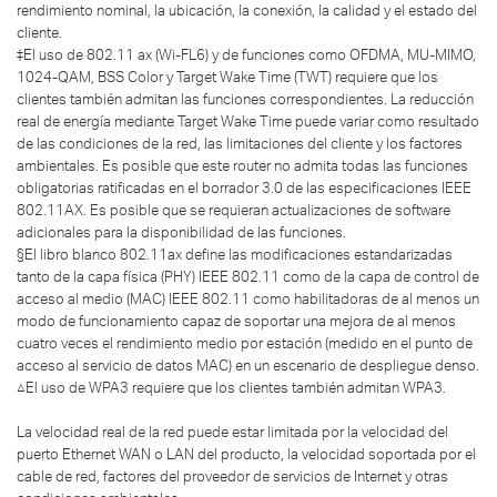
rendimiento nominal, la ubicación, la conexión, la calidad y el estado del
cliente.
‡El uso de 802.11 ax (Wi-FL6) y de funciones como OFDMA, MU-MIMO,
1024-QAM, BSS Color y Target Wake Time (TWT) requiere que los
clientes también admitan las funciones correspondientes. La reducción
real de energía mediante Target Wake Time puede variar como resultado
de las condiciones de la red, las limitaciones del cliente y los factores
ambientales. Es posible que este router no admita todas las funciones
obligatorias ratificadas en el borrador 3.0 de las especificaciones IEEE
802.11AX. Es posible que se requieran actualizaciones de software
adicionales para la disponibilidad de las funciones.
§El libro blanco 802.11ax define las modificaciones estandarizadas
tanto de la capa física (PHY) IEEE 802.11 como de la capa de control de
acceso al medio (MAC) IEEE 802.11 como habilitadoras de al menos un
modo de funcionamiento capaz de soportar una mejora de al menos
cuatro veces el rendimiento medio por estación (medido en el punto de
acceso al servicio de datos MAC) en un escenario de despliegue denso.
△El uso de WPA3 requiere que los clientes también admitan WPA3.
La velocidad real de la red puede estar limitada por la velocidad del
puerto Ethernet WAN o LAN del producto, la velocidad soportada por el
cable de red, factores del proveedor de servicios de Internet y otras