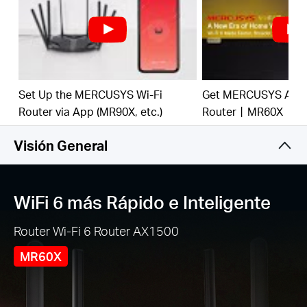
Beamforming mejoran las conexiones estables en
todo su hogar para obtener señales Wi-Fi fuertes
en cada esquina
Protección de seguridad global
- El último
estándar WPA3 proporciona una mejora en la
seguridad del Wi-Fi
Set Up the MERCUSYS Wi-Fi
Get MERCUSYS AX15
Conexiones cableadas Gigabit
- Aproveche al
Router via App (MR90X, etc.)
Router丨MR60X
máximo su acceso a internet y transfiera datos a
velocidades impresionantes para un rendimiento
Visión General
óptimo
Ahorro de energía respetuoso con el medio
ambiente
- La función Target Wake Time (TWT)
WiFi 6 más Rápido e Inteligente
reduce el consumo de energía para sus
dispositivos móviles e IoT durante las
Router Wi-Fi 6 Router AX1500
transmisiones de datos
MR60X
Menos interferencias Wi-Fi
- Minimiza la
interferencia de señales vecinas para mejorar la
eficiencia de transmisión con la función de color
BSS