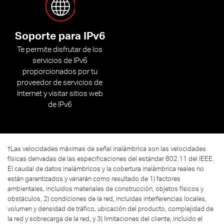
Soporte para IPv6
Te permite disfrutar de los
servicios de IPv6
proporcionados por tu
proveedor de servicios de
Internet y visitar sitios web
de IPv6
†
Las velocidades máximas de señal inalámbrica son las velocidades
físicas derivadas de las especificaciones del estándar 802.11 del IEEE.
El caudal de datos inalámbricos y la cobertura inalámbrica reales no
están garantizados y variarán como resultado de 1) factores
ambientales, incluidos materiales de construcción, objetos físicos y
obstáculos, 2) condiciones de la red, incluidas interferencias locales,
volumen y densidad de tráfico, ubicación del producto, complejidad de
la red y sobrecarga de la red, y 3) limitaciones del cliente, incluido el