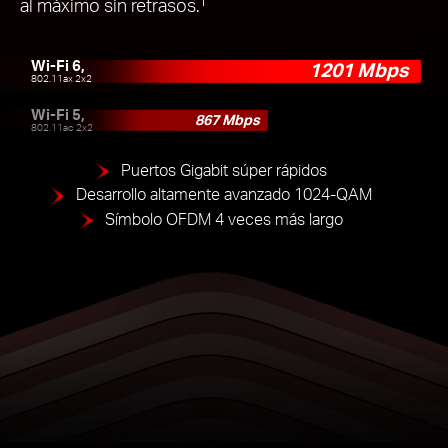
al máximo sin retrasos.
Wi-Fi 6,
1201 Mbps
802.11ax 2x2
Wi-Fi 5,
867 Mbps
802.11ac 2x2
Puertos Gigabit súper rápidos
Desarrollo altamente avanzado 1024-QAM
Símbolo OFDM 4 veces más largo