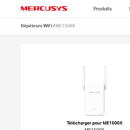
Click
Produits
to
skip
MERCUSYS
the
Répéteurs WiFi
/
ME1500X
navigation
bar
Télécharger pour ME1500X
ME1500X