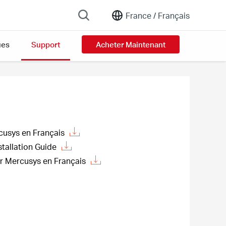
France /
Français
ues
Support
Acheter Maintenant
cusys en Français
allation Guide
ur Mercusys en Français