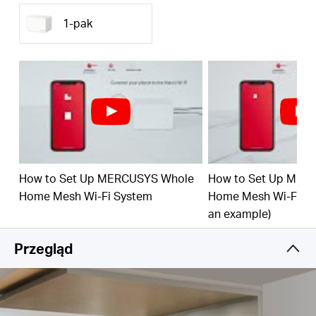
bezprzewodowa obejmuje swoim zasięgiem
powierzchnię do 650 m².†
1-pak
Podłącz do 150 urządzeń –
Zapewnia szybkie i
stabilne połączenia dla 150 urządzeń.†
Łatwe zarządzanie poprzez aplikację –
Korzystając z aplikacji MERCUSYS, błyskawicznie
skonfigurujesz i przejmiesz kontrolę nad siecią Wi-
Fi.
Gigabitowe porty –
Każda jednostka Halo
wyposażona jest w 3 gigabitowe porty, dzięki
How to Set Up MERCUSYS Whole
How to Set Up MER
czemu połączenia przewodowe osiągają bardzo
Home Mesh Wi-Fi System
Home Mesh Wi-Fi Sy
duże prędkości.**
an example)
*Uwaga: Halo serii H nie współpracują z Halo serii S.
Przegląd