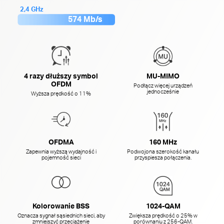
2,4 GHz
574 Mb/s
4 razy dłuższy symbol
MU-MIMO
OFDM
Podłącz więcej urządzeń
jednocześnie
Wyższa prędkość o 11%
OFDMA
160 MHz
Zapewnia wyższą wydajność i
Podwojona szerokość kanału
pojemność sieci
przyspiesza połączenia.
Kolorowanie BSS
1024-QAM
Oznacza sygnał sąsiednich sieci, aby
Zwiększa prędkość o 25% w
zmniejszyć przeciążenie
porównaniu z 256-QAM.