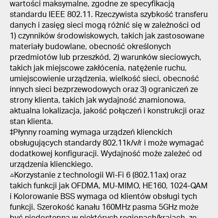
wartości maksymalne, zgodne ze specyfikacją
standardu IEEE 802.11. Rzeczywista szybkość transferu
danych i zasięg sieci mogą różnić się w zależności od
1) czynników środowiskowych, takich jak zastosowane
materiały budowlane, obecność określonych
przedmiotów lub przeszkód, 2) warunków sieciowych,
takich jak miejscowe zakłócenia, natężenie ruchu,
umiejscowienie urządzenia, wielkość sieci, obecność
innych sieci bezprzewodowych oraz 3) ograniczeń ze
strony klienta, takich jak wydajność znamionowa,
aktualna lokalizacja, jakość połączeń i konstrukcji oraz
stan klienta.
‡Płynny roaming wymaga urządzeń klienckich
obsługujących standardy 802.11k/v/r i może wymagać
dodatkowej konfiguracji. Wydajność może zależeć od
urządzenia klienckiego.
△Korzystanie z technologii Wi-Fi 6 (802.11ax) oraz
takich funkcji jak OFDMA, MU-MIMO, HE160, 1024-QAM
i Kolorowanie BSS wymaga od klientów obsługi tych
funkcji. Szerokość kanału 160MHz pasma 5GHz może
być niedostępna w niektórych regionach/krajach, ze