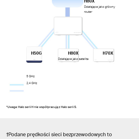
H80X
Działające jako główny
router
H50G
H80X
H70X
Działające jako satelita
5 GHz
2,4 GHz
*Uwaga: Halo serii H nie współpracują z Halo serii S.
†Podane prędkości sieci bezprzewodowych to