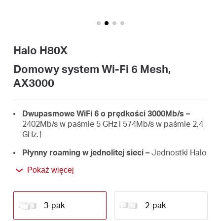
/
Polski
Halo H80X
Domowy system Wi-Fi 6 Mesh,
AX3000
Dwupasmowe WiFi 6 o prędkości 3000Mb/s –
2402Mb/s w paśmie 5 GHz i 574Mb/s w paśmie 2,4
GHz.†
Płynny roaming w jednolitej sieci –
Jednostki Halo
współpracują ze sobą, aby Twoje urządzenia
Pokaż więcej
mogły automatycznie przełączać się między nimi.
Cała sieć Wi-Fi dostępna jest pod jedną nazwą
i jednym hasłem.‡
3-pak
2-pak
Zasięg sieci w całym domu –
Superszybka sieć