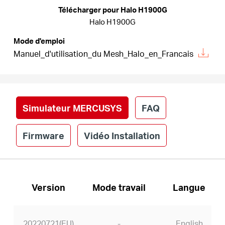
Où
Télécharger pour Halo H1900G
Halo H1900G
acheter
Mode d'emploi
Manuel_d'utilisation_du Mesh_Halo_en_Francais
France
Simulateur MERCUSYS
FAQ
/
Firmware
Vidéo Installation
Français
Version
Mode travail
Langue
20220721(EU)
-
English