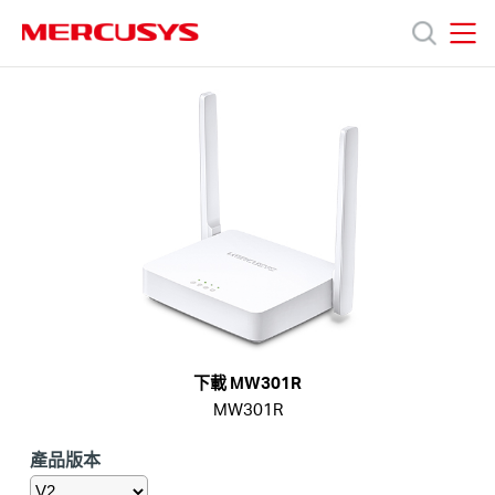
Click
to
skip
MERCUSYS
MERCUSYS
the
產
navigation
bar
品
技
術
支
下載 MW301R
MW301R
援
產品版本