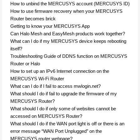
How to unbind the MERCUSYS account (MERCUSYS ID)
How to use firmware recovery when your MERCUSYS
Router becomes brick
Getting to know your MERCUSYS App
Can Halo Mesh and EasyMesh products work together?
What can I do if my MERCUSYS device keeps rebooting
itself?
Troubleshooting Guide of DDNS function on MERCUSYS
Router or Halo
How to set up an IPv6 Internet connection on the
MERCUSYS Wi-Fi Router
What can I do if I fail to access mwlogin.net?
What should I do if fail to upgrade the firmware of my
MERCUSYS Router?
What should I do if only some of websites cannot be
accessed on MERCUSYS Router?
What should I do if the WAN port light is off or there is an
error message “WAN Port Unplugged” on the
MERCUSYS router webpage?