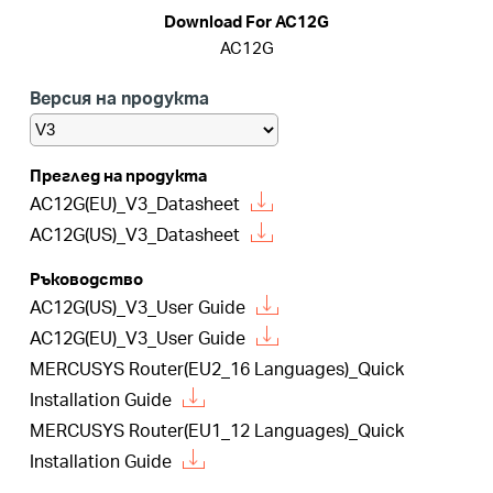
закупя
Download For AC12G
AC12G
Версия на продукта
България
Преглед на продукта
AC12G(EU)_V3_Datasheet
/
AC12G(US)_V3_Datasheet
български
Ръководство
AC12G(US)_V3_User Guide
AC12G(EU)_V3_User Guide
MERCUSYS Router(EU2_16 Languages)_Quick
Installation Guide
MERCUSYS Router(EU1_12 Languages)_Quick
Installation Guide