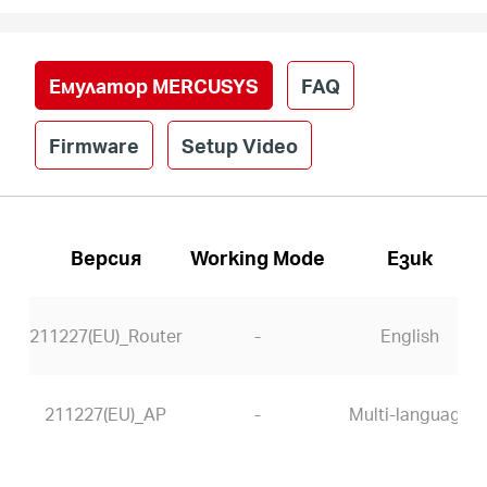
Емулатор MERCUSYS
FAQ
Firmware
Setup Video
Версия
Working Mode
Език
211227(EU)_Router
-
English
211227(EU)_AP
-
Multi-language