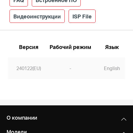
Видеоинструкции
ISP File
Версия
Рабочий режим
Язык
240122(EU)
-
English
О компании
Модели