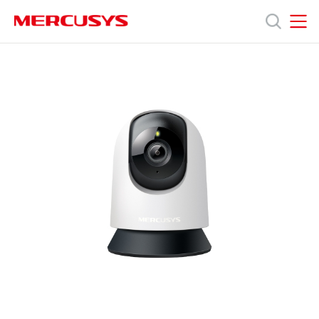
Click
to
skip
MERCUSYS
MERCUSYS
the
產
navigation
bar
品
技
術
支
援