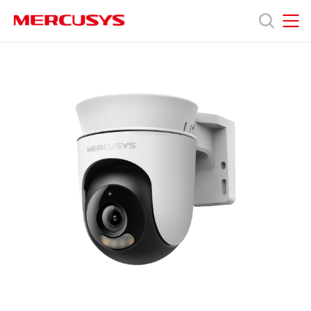
Click
to
skip
MERCUSYS
MERCUSYS
the
產
navigation
bar
品
技
術
支
援